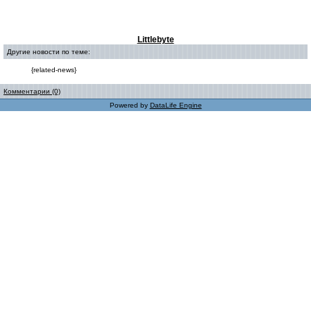
Littlebyte
Другие новости по теме:
{related-news}
Комментарии (0)
Powered by
DataLife Engine