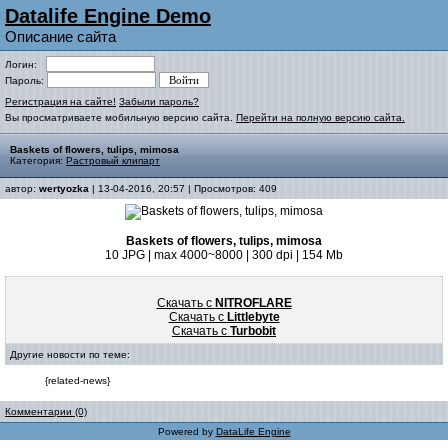
Datalife Engine Demo
Описание сайта
Логин:
Пароль:
Регистрация на сайте!
Забыли пароль?
Вы просматриваете мобильную версию сайта.
Перейти на полную версию сайта.
Baskets of flowers, tulips, mimosa
Категория:
Растровый клипарт
автор:
wertyozka
| 13-04-2016, 20:57 | Просмотров: 409
Baskets of flowers, tulips, mimosa
10 JPG | max 4000~8000 | 300 dpi | 154 Mb
Скачать с
NITROFLARE
Скачать с
Littlebyte
Скачать с
Turbobit
Другие новости по теме:
{related-news}
Комментарии (0)
Powered by
DataLife Engine