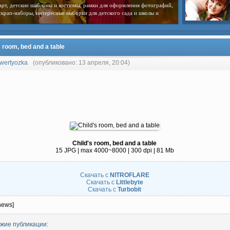
арт, детские шаблоны и костюмы, рамки для оформления фотографий,
скрап-наборы, интересные выборки для детского сада и школы и
s room, bed and a table
wertyozka
(опубликовано: 13 апреля, 20:04)
Child's room, bed and a table
15 JPG | max 4000~8000 | 300 dpi | 81 Mb
Скачать с
NITROFLARE
Скачать с
Littlebyte
Скачать с
Turbobit
news]
жие публикации: