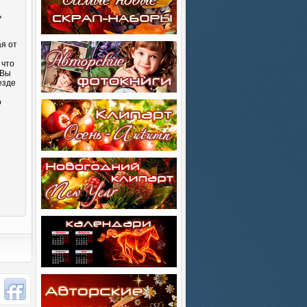
ь
ая от
 что
 Вы
езде
о