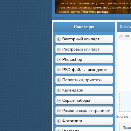
Высококачественный растровый и векторный клип
уже готовые авторские фотокниги, эксклюзивные 
многое другое
Перейти к выбору
Навигация
Child'
автор:
Векторный клипарт
Растровый клипарт
Photoshop
PSD-файлы, исходники
Полиптихи, триптихи
Календари
Скрап-наборы
Рамки и скрап-странички
[related-
Фотокниги
Похо