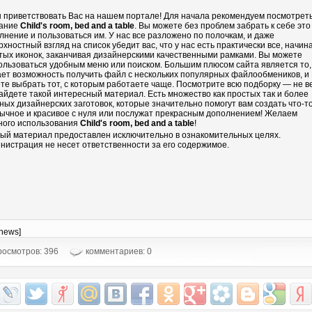
 приветствовать Вас на нашем портале! Для начала рекомендуем посмотрет
ание
Child's room, bed and a table
. Вы можете без проблем забрать к себе это
лнение и пользоваться им. У нас все разложено по полочкам, и даже
рхностный взгляд на список убедит вас, что у нас есть практически все, начин
тых иконок, заканчивая дизайнерскими качественными рамками. Вы можете
ользоваться удобным меню или поиском. Большим плюсом сайта является то,
ает возможность получить файл с нескольких популярных файлообмеников, и
те выбрать тот, с которым работаете чаще. Посмотрите всю подборку — не в
айдете такой интересный материал. Есть множество как простых так и более
ных дизайнерских заготовок, которые значительно помогут вам создать что-т
ычное и красивое с нуля или послужат прекрасным дополнением! Желаем
ного использования
Child's room, bed and a table
!
ый материал предоставлен исключительно в ознакомительных целях.
нистрация не несет ответственности за его содержимое.
-news]
осмотров: 396
комментариев: 0