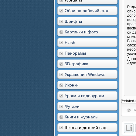
Wordarts
Рады
Обои на рабочий стол
опис
допо
пове
Шрифты
прос
восп
Картинки и фото
он д
може
Вы н
Flash
слож
необ
Панорамы
удач
Данн
Адми
3D-графика
Украшения Windows
Иконки
Уроки и видеоуроки
[/related
Футажи
пр
Книги и журналы
Школа и детский сад