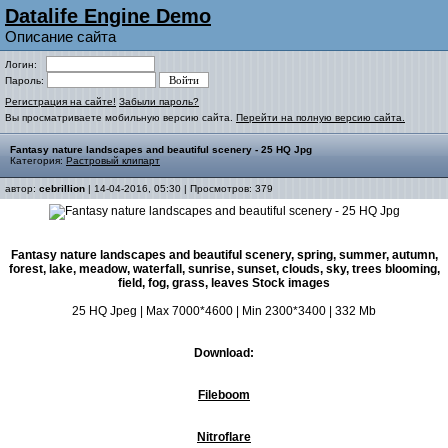
Datalife Engine Demo
Описание сайта
Логин:
Пароль:
Регистрация на сайте!
Забыли пароль?
Вы просматриваете мобильную версию сайта.
Перейти на полную версию сайта.
Fantasy nature landscapes and beautiful scenery - 25 HQ Jpg
Категория:
Растровый клипарт
автор:
cebrillion
| 14-04-2016, 05:30 | Просмотров: 379
Fantasy nature landscapes and beautiful scenery, spring, summer, autumn,
forest, lake, meadow, waterfall, sunrise, sunset, clouds, sky, trees blooming,
field, fog, grass, leaves Stock images
25 HQ Jpeg | Max 7000*4600 | Min 2300*3400 | 332 Mb
Download:
Fileboom
Nitroflare