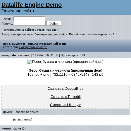
Datalife Engine Demo
Описание сайта
Логин:
Пароль:
Регистрация на сайте!
Забыли пароль?
Вы просматриваете мобильную версию сайта.
Перейти на полную версию сайта.
Перо, бумага и чернила (прозрачный фон)
Категория:
Растровый клипарт
автор:
shadowmoon
| 14-04-2016, 11:58 | Просмотров: 579
Перо, бумага и чернила (прозрачный фон)
102 jpg + png | 732x1116 ~ 6345x5148 | 143 мб
Скачать с Depositfiles
Скачать с Turbobit
Скачать с Littlebyte
Другие новости по теме:
{related-news}
Комментарии (0)