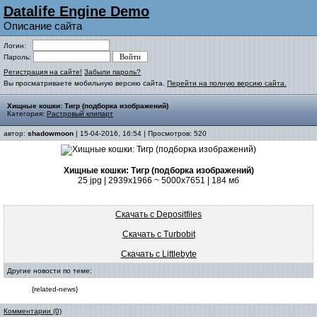
Datalife Engine Demo
Описание сайта
Логин:
Пароль:
Регистрация на сайте!
Забыли пароль?
Вы просматриваете мобильную версию сайта.
Перейти на полную версию сайта.
Хищные кошки: Тигр (подборка изображений)
Категория:
Растровый клипарт
автор:
shadowmoon
| 15-04-2016, 16:54 | Просмотров: 520
Хищные кошки: Тигр (подборка изображений)
25 jpg | 2939x1966 ~ 5000x7651 | 184 мб
Скачать с Depositfiles
Скачать с Turbobit
Скачать с Littlebyte
Другие новости по теме:
{related-news}
Комментарии (0)