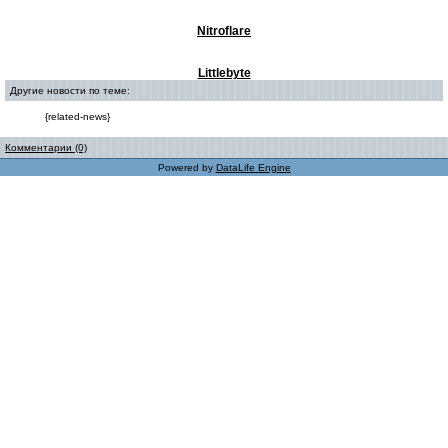
Nitroflare
Littlebyte
Другие новости по теме:
{related-news}
Комментарии (0)
Powered by
DataLife Engine