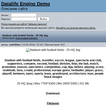
Datalife Engine Demo
Описание сайта
Логин:
Пароль:
Регистрация на сайте!
Забыли пароль?
Вы просматриваете мобильную версию сайта.
Перейти на полную версию сайта.
Stadium with football fields - 25 HQ Jpg
Категория:
Растровый клипарт
автор:
cebrillion
| 15-04-2016, 22:32 | Просмотров: 413
Stadium with football fields, montilivi, soccer, league, spectacle and club,
supporters, compete, second, football, division, final, the ball, match,
promotion, season, spectators, competition, cup, liga, before, playing, score,
multitude, fans, crowd, professional, europe game, footballer, player, grass,
playoff, between, sport, sporty, team, grandstand, architecture, man, people
Stock images
25 HQ Jpeg | Max 7700*4300 | Min 2600*2000 | 331 Mb
Download:
Fileboom