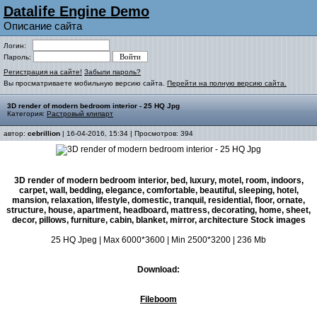
Datalife Engine Demo
Описание сайта
Логин:
Пароль:
Регистрация на сайте!
Забыли пароль?
Вы просматриваете мобильную версию сайта.
Перейти на полную версию сайта.
3D render of modern bedroom interior - 25 HQ Jpg
Категория:
Растровый клипарт
автор:
cebrillion
| 16-04-2016, 15:34 | Просмотров: 394
3D render of modern bedroom interior, bed, luxury, motel, room, indoors,
carpet, wall, bedding, elegance, comfortable, beautiful, sleeping, hotel,
mansion, relaxation, lifestyle, domestic, tranquil, residential, floor, ornate,
structure, house, apartment, headboard, mattress, decorating, home, sheet,
decor, pillows, furniture, cabin, blanket, mirror, architecture Stock images
25 HQ Jpeg | Max 6000*3600 | Min 2500*3200 | 236 Mb
Download:
Fileboom