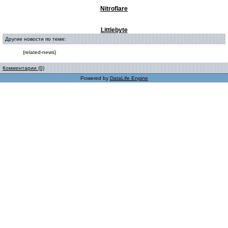
Nitroflare
Littlebyte
Другие новости по теме:
{related-news}
Комментарии (0)
Powered by
DataLife Engine