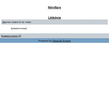
Nitroflare
Littlebyte
Другие новости по теме:
{related-news}
Комментарии (0)
Powered by
DataLife Engine