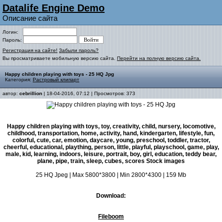
Datalife Engine Demo
Описание сайта
Логин:
Пароль:
Регистрация на сайте!
Забыли пароль?
Вы просматриваете мобильную версию сайта.
Перейти на полную версию сайта.
Happy children playing with toys - 25 HQ Jpg
Категория:
Растровый клипарт
автор:
cebrillion
| 18-04-2016, 07:12 | Просмотров: 373
Happy children playing with toys, toy, creativity, child, nursery, locomotive,
childhood, transportation, home, activity, hand, kindergarten, lifestyle, fun,
colorful, cute, car, emotion, daycare, young, preschool, toddler, tractor,
cheerful, educational, plaything, person, little, playful, playschool, game, play,
male, kid, learning, indoors, leisure, portrait, boy, girl, education, teddy bear,
plane, pipe, train, sleep, cubes, scores Stock images
25 HQ Jpeg | Max 5800*3800 | Min 2800*4300 | 159 Mb
Download:
Fileboom