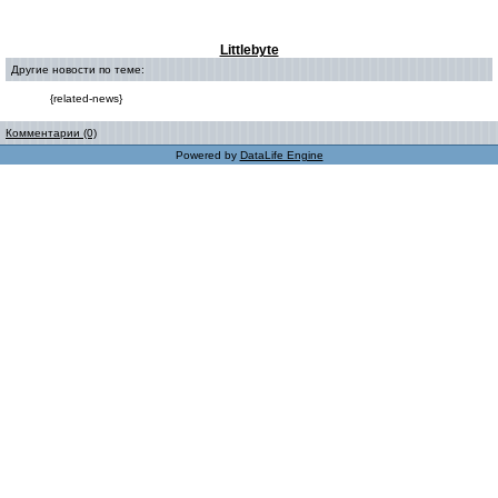
Littlebyte
Другие новости по теме:
{related-news}
Комментарии (0)
Powered by
DataLife Engine