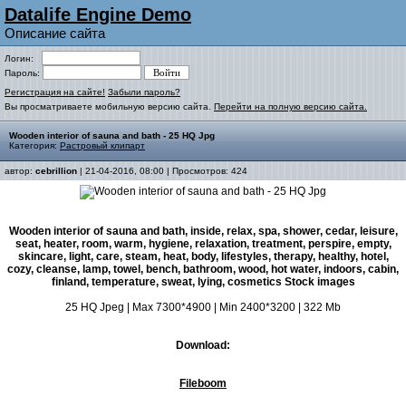
Datalife Engine Demo
Описание сайта
Логин:
Пароль:
Регистрация на сайте!
Забыли пароль?
Вы просматриваете мобильную версию сайта.
Перейти на полную версию сайта.
Wooden interior of sauna and bath - 25 HQ Jpg
Категория:
Растровый клипарт
автор:
cebrillion
| 21-04-2016, 08:00 | Просмотров: 424
Wooden interior of sauna and bath, inside, relax, spa, shower, cedar, leisure,
seat, heater, room, warm, hygiene, relaxation, treatment, perspire, empty,
skincare, light, care, steam, heat, body, lifestyles, therapy, healthy, hotel,
cozy, cleanse, lamp, towel, bench, bathroom, wood, hot water, indoors, cabin,
finland, temperature, sweat, lying, cosmetics Stock images
25 HQ Jpeg | Max 7300*4900 | Min 2400*3200 | 322 Mb
Download:
Fileboom