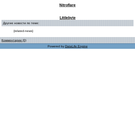
Nitroflare
Littlebyte
Другие новости по теме:
{related-news}
Комментарии (0)
Powered by
DataLife Engine