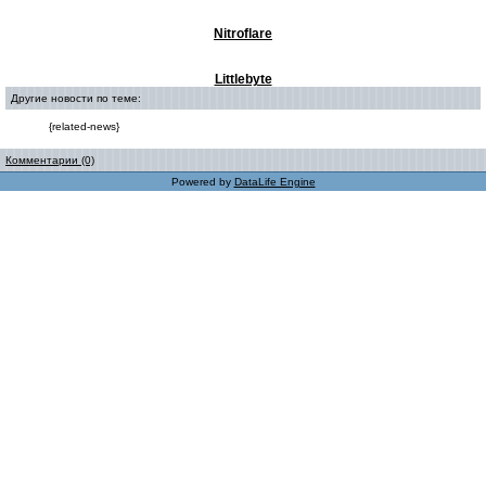
Nitroflare
Littlebyte
Другие новости по теме:
{related-news}
Комментарии (0)
Powered by
DataLife Engine