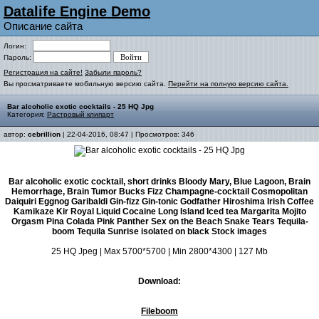
Datalife Engine Demo
Описание сайта
Логин:
Пароль:
Регистрация на сайте!
Забыли пароль?
Вы просматриваете мобильную версию сайта.
Перейти на полную версию сайта.
Bar alcoholic exotic cocktails - 25 HQ Jpg
Категория:
Растровый клипарт
автор:
cebrillion
| 22-04-2016, 08:47 | Просмотров: 346
Bar alcoholic exotic cocktail, short drinks Bloody Mary, Blue Lagoon, Brain
Hemorrhage, Brain Tumor Bucks Fizz Champagne-cocktail Cosmopolitan
Daiquiri Eggnog Garibaldi Gin-fizz Gin-tonic Godfather Hiroshima Irish Coffee
Kamikaze Kir Royal Liquid Cocaine Long Island Iced tea Margarita Mojito
Orgasm Pina Colada Pink Panther Sex on the Beach Snake Tears Tequila-
boom Tequila Sunrise isolated on black Stock images
25 HQ Jpeg | Max 5700*5700 | Min 2800*4300 | 127 Mb
Download:
Fileboom