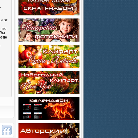
ь
о
ая от
 что
 Вы
езде
о