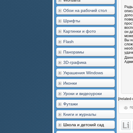
Wordarts
Рады
Обои на рабочий стол
опис
допо
пове
Шрифты
прос
восп
Картинки и фото
он д
може
Вы н
Flash
слож
необ
Панорамы
удач
Данн
Адми
3D-графика
Украшения Windows
Иконки
Уроки и видеоуроки
[/related
Футажи
пр
Книги и журналы
Школа и детский сад