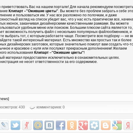
 приветствовать Вас на нашем портале! Для начала рекомендуем посмотрет
ание
Клипарт –''Ожившие цветы''
. Вы можете без проблем забрать к себе эт
лнение и пользоваться им. У нас все разложено по полочкам, и даже
рхностный взгляд на список убедит вас, что у нас есть практически все, начин
тых иконок, заканчивая дизайнерскими качественными рамками. Вы можете
ользоваться удобным меню или поиском. Большим плюсом сайта является то,
ает возможность получить файл с нескольких популярных файлообмеников, и
те выбрать тот, с которым работаете чаще. Посмотрите всю подборку — не в
айдете такой интересный материал. Есть множество как простых так и более
ных дизайнерских заготовок, которые значительно помогут вам создать что-т
ычное и красивое с нуля или послужат прекрасным дополнением! Желаем
ного использования
Клипарт –''Ожившие цветы''
!
ый материал предоставлен исключительно в ознакомительных целях.
нистрация не несет ответственности за его содержимое.
-news]
осмотров: 430
комментариев: 0