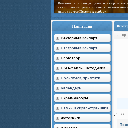
Высококачественный растровый и векторный клип
уже готовые авторские фотокниги, эксклюзивные 
многое другое
Перейти к выбору
Навигация
Клипа
автор:
Векторный клипарт
Растровый клипарт
Photoshop
PSD-файлы, исходники
Полиптихи, триптихи
Календари
Скрап-наборы
Рамки и скрап-странички
[related-
Фотокниги
Похо