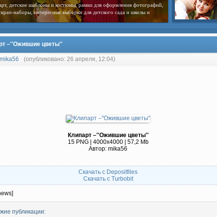
арт, детские шаблоны и костюмы, рамки для оформления фотографий,
скрап-наборы, интересные выборки для детского сада и школы и
рт –''Ожившие цветы''
mika56
(опубликовано: 26 апреля, 12:04)
Клипарт –''Ожившие цветы''
15 PNG | 4000х4000 | 57,2 Mb
Автор: mika56
Скачать с Depositfiles
Скачать с Turbobit
news]
жие публикации: