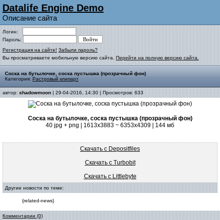
Datalife Engine Demo
Описание сайта
Логин:
Пароль:
Регистрация на сайте!
Забыли пароль?
Вы просматриваете мобильную версию сайта.
Перейти на полную версию сайта.
Соска на бутылочке, соска пустышка (прозрачный фон)
Категория:
Растровый клипарт
автор:
shadowmoon
| 29-04-2016, 14:30 | Просмотров: 633
Соска на бутылочке, соска пустышка (прозрачный фон)
40 jpg + png | 1613x3883 ~ 6353x4309 | 144 мб
Скачать с Depositfiles
Скачать с Turbobit
Скачать с Littlebyte
Другие новости по теме:
{related-news}
Комментарии (0)