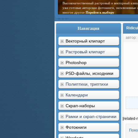
Высококачественный растровый и векторный клип
уже готовые авторские фотокниги, эксклюзивные 
многое другое
Перейти к выбору
Навигация
Ridicu
автор:
Векторный клипарт
Растровый клипарт
Photoshop
PSD-файлы, исходники
Полиптихи, триптихи
Календари
Скрап-наборы
Рамки и скрап-странички
[related-
Фотокниги
Похо