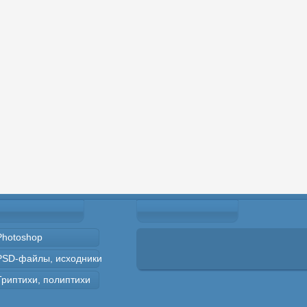
Photoshop
PSD-файлы, исходники
Триптихи, полиптихи