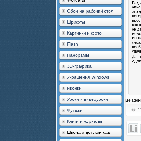
Wordarts
Рады
опис
Обои на рабочий стол
это 
пове
прос
Шрифты
восп
он д
Картинки и фото
може
Вы н
слож
Flash
необ
удач
Панорамы
Данн
Адми
3D-графика
Украшения Windows
Иконки
Уроки и видеоуроки
[/related
пр
Футажи
Книги и журналы
Школа и детский сад