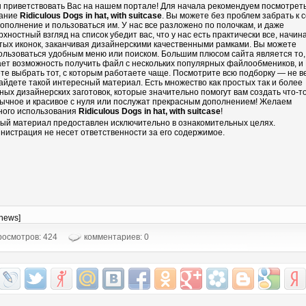
 приветствовать Вас на нашем портале! Для начала рекомендуем посмотрет
ание
Ridiculous Dogs in hat, with suitcase
. Вы можете без проблем забрать к 
дополнение и пользоваться им. У нас все разложено по полочкам, и даже
рхностный взгляд на список убедит вас, что у нас есть практически все, начин
тых иконок, заканчивая дизайнерскими качественными рамками. Вы можете
ользоваться удобным меню или поиском. Большим плюсом сайта является то,
ает возможность получить файл с нескольких популярных файлообмеников, и
те выбрать тот, с которым работаете чаще. Посмотрите всю подборку — не в
айдете такой интересный материал. Есть множество как простых так и более
ных дизайнерских заготовок, которые значительно помогут вам создать что-т
ычное и красивое с нуля или послужат прекрасным дополнением! Желаем
ного использования
Ridiculous Dogs in hat, with suitcase
!
ый материал предоставлен исключительно в ознакомительных целях.
нистрация не несет ответственности за его содержимое.
-news]
осмотров: 424
комментариев: 0