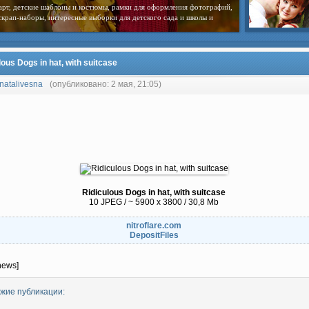
арт, детские шаблоны и костюмы, рамки для оформления фотографий,
скрап-наборы, интересные выборки для детского сада и школы и
lous Dogs in hat, with suitcase
natalivesna
(опубликовано: 2 мая, 21:05)
Ridiculous Dogs in hat, with suitcase
10 JPEG / ~ 5900 x 3800 / 30,8 Mb
nitroflare.com
DepositFiles
news]
жие публикации: