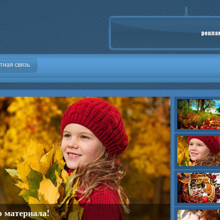
тная связь
о материала!