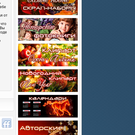
ь
себе
ая от
 что
 Вы
езде
о