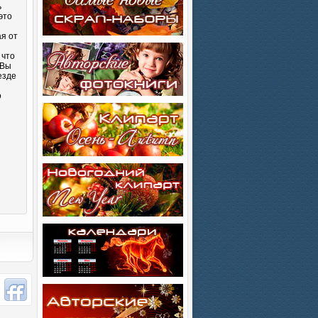
ь
это
ая от
 что
 Вы
езде
о