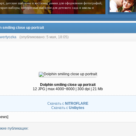
арт, детские шаблоны и костюмы, рамки для оформления фотографий,
скрап-наборы, интересные выборки для детского сада и школы и
n smiling close up portrait
wertyozka
(опубликовано: 5 мая, 18:05)
Dolphin smiling close up portrait
12 JPG | max 4000~8000 | 300 dpi | 21 Mb
Скачать с
NITROFLARE
Скачать с
Unibytes
news]
жие публикации: