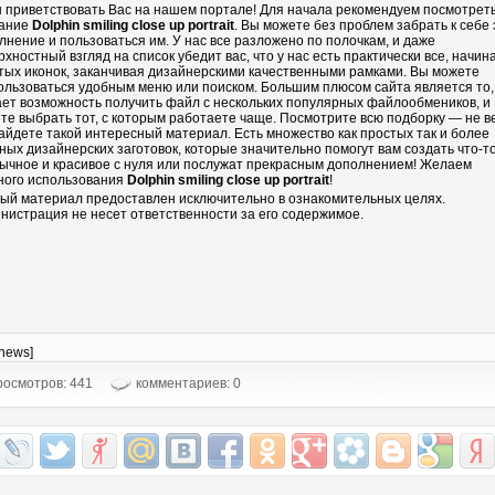
 приветствовать Вас на нашем портале! Для начала рекомендуем посмотрет
ание
Dolphin smiling close up portrait
. Вы можете без проблем забрать к себе 
лнение и пользоваться им. У нас все разложено по полочкам, и даже
рхностный взгляд на список убедит вас, что у нас есть практически все, начин
тых иконок, заканчивая дизайнерскими качественными рамками. Вы можете
ользоваться удобным меню или поиском. Большим плюсом сайта является то,
ает возможность получить файл с нескольких популярных файлообмеников, и
те выбрать тот, с которым работаете чаще. Посмотрите всю подборку — не в
айдете такой интересный материал. Есть множество как простых так и более
ных дизайнерских заготовок, которые значительно помогут вам создать что-т
ычное и красивое с нуля или послужат прекрасным дополнением! Желаем
ного использования
Dolphin smiling close up portrait
!
ый материал предоставлен исключительно в ознакомительных целях.
нистрация не несет ответственности за его содержимое.
-news]
осмотров: 441
комментариев: 0