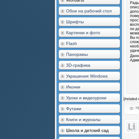
Wordarts
Рады
опис
Обои на рабочий стол
допо
пове
прос
Шрифты
восп
он д
Картинки и фото
може
Вы н
слож
Flash
необ
удач
Панорамы
Данн
Адми
3D-графика
Украшения Windows
Иконки
Уроки и видеоуроки
[/related
пр
Футажи
Книги и журналы
Школа и детский сад