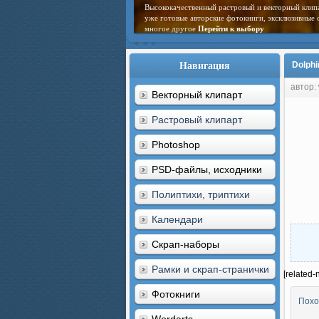
Высококачественный растровый и векторный клип
уже готовые авторские фотокниги, эксклюзивные 
многое другое
Перейти к выбору
Навигация
Dolphi
автор:
Векторный клипарт
Растровый клипарт
Photoshop
PSD-файлы, исходники
Полиптихи, триптихи
Календари
Скрап-наборы
Рамки и скрап-странички
[related-
Фотокниги
Похо