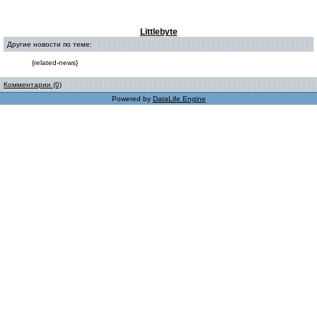
Littlebyte
Другие новости по теме:
{related-news}
Комментарии (0)
Powered by
DataLife Engine