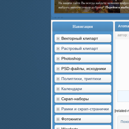
На нашем сайте Вы всегда найдете новинки цифро
выбрать интересуемую рубрику!
Перейти к выбо
Навигация
Aromat
автор:
Векторный клипарт
Растровый клипарт
Photoshop
PSD-файлы, исходники
Полиптихи, триптихи
Календари
Скрап-наборы
Рамки и скрап-странички
[related-
Фотокниги
Похо