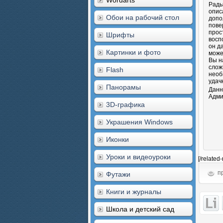
Wordarts
Рады
опис
Обои на рабочий стол
допо
пове
прос
Шрифты
восп
он д
Картинки и фото
може
Вы н
слож
Flash
необ
удач
Панорамы
Данн
Адми
3D-графика
Украшения Windows
Иконки
Уроки и видеоуроки
[/related
пр
Футажи
Книги и журналы
Школа и детский сад