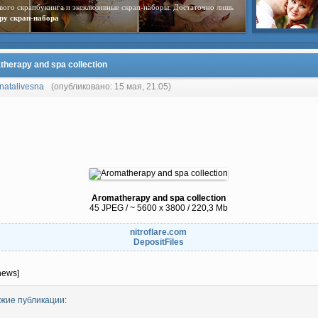
вого скрапбукинга и эксклюзивные скрап-наборы. Достаточно лишь
ру скрап-набора
herapy and spa collection
natalivesna
(опубликовано: 15 мая, 21:05)
Aromatherapy and spa collection
45 JPEG / ~ 5600 x 3800 / 220,3 Mb
nitroflare.com
DepositFiles
news]
жие публикации: