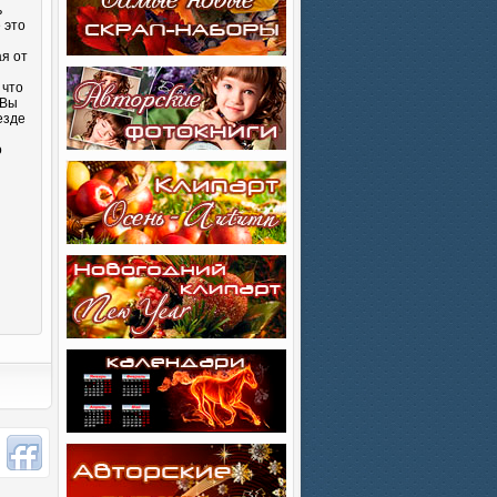
ь
 это
ая от
 что
 Вы
езде
о