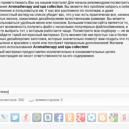
 приветствовать Вас на нашем портале! Для начала рекомендуем посмотрет
ание
Aromatherapy and spa collection
. Вы можете без проблем забрать к себе
лнение и пользоваться им. У нас все разложено по полочкам, и даже
рхностный взгляд на список убедит вас, что у нас есть практически все, начин
тых иконок, заканчивая дизайнерскими качественными рамками. Вы можете
ользоваться удобным меню или поиском. Большим плюсом сайта является то,
ает возможность получить файл с нескольких популярных файлообмеников, и
те выбрать тот, с которым работаете чаще. Посмотрите всю подборку — не в
айдете такой интересный материал. Есть множество как простых так и более
ных дизайнерских заготовок, которые значительно помогут вам создать что-т
ычное и красивое с нуля или послужат прекрасным дополнением! Желаем
ного использования
Aromatherapy and spa collection
!
ый материал предоставлен исключительно в ознакомительных целях.
нистрация не несет ответственности за его содержимое.
-news]
осмотров: 380
комментариев: 0