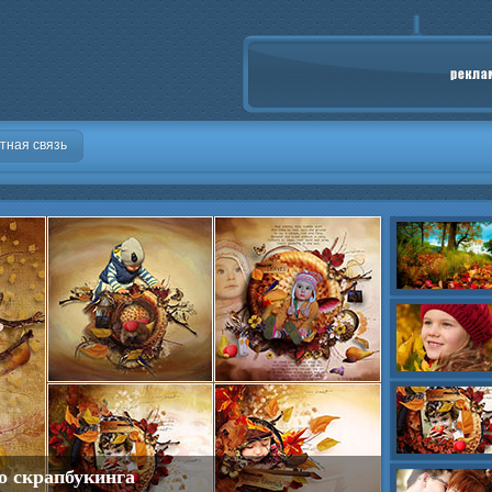
тная связь
о скрапбукинга