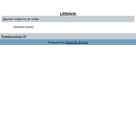
Littlebyte
Другие новости по теме:
{related-news}
Комментарии (0)
Powered by
DataLife Engine