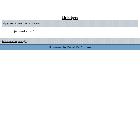
Littlebyte
Другие новости по теме:
{related-news}
Комментарии (0)
Powered by
DataLife Engine