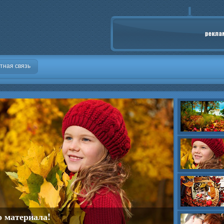
тная связь
о материала!