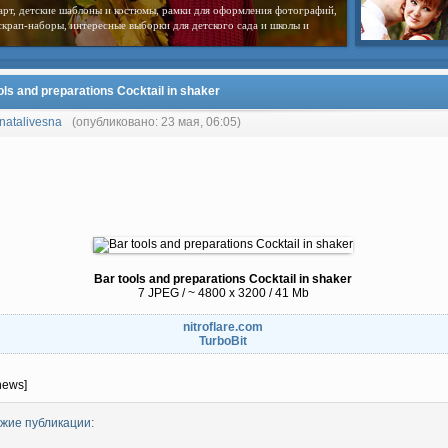
арт, детские шаблоны и костюмы, рамки для оформления фотографий,
скрап-наборы, интересные выборки для детского сада и школы и
ols and preparations Cocktail in shaker
natalivesna
(опубликовано: 23 мая, 06:05)
Bar tools and preparations Cocktail in shaker
7 JPEG / ~ 4800 x 3200 / 41 Mb
nitroflare.com
TurboBit
news]
жие публикации: