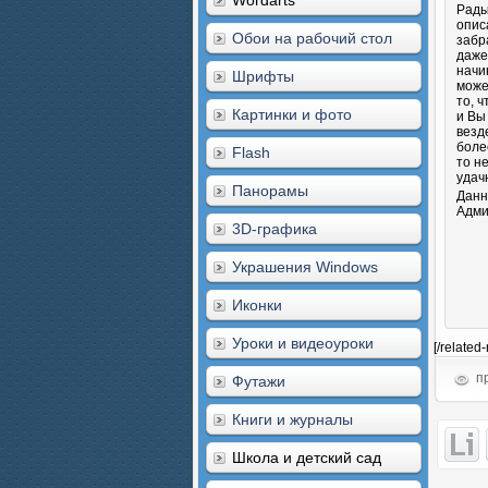
Wordarts
Рады
опис
Обои на рабочий стол
забр
даже
начи
Шрифты
може
то, 
Картинки и фото
и Вы
везд
боле
Flash
то н
удач
Панорамы
Данн
Адми
3D-графика
Украшения Windows
Иконки
Уроки и видеоуроки
[/related
пр
Футажи
Книги и журналы
Школа и детский сад