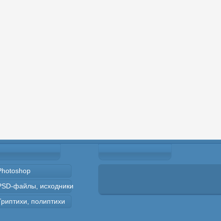
Photoshop
PSD-файлы, исходники
Триптихи, полиптихи