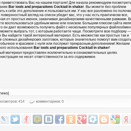
 приветствовать Вас на нашем портале! Для начала рекомендуем посмотрет
ание
Bar tools and preparations Cocktail in shaker
. Вы можете без проблем
ать к себе это дополнение и пользоваться им. У нас все разложено по полочка
 поверхностный взгляд на список убедит вас, что у нас есть практически все,
ная от простых иконок, заканчивая дизайнерскими качественными рамками. 
те воспользоваться удобным меню или поиском. Большим плюсом сайта явл
что он дает возможность получить файл с нескольких популярных файлообмен
 можете выбрать тот, с которым работаете чаще. Посмотрите всю подборку —
е Вы найдете такой интересный материал. Есть множество как простых так и
е сложных дизайнерских заготовок, которые значительно помогут вам создать
еобычное и красивое с нуля или послужат прекрасным дополнением! Желаем
ного использования
Bar tools and preparations Cocktail in shaker
!
ый материал предоставлен исключительно в ознакомительных целях.
нистрация не несет ответственности за его содержимое.
-news]
осмотров: 414
комментариев: 0