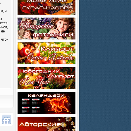
ь
м, и
Вы
яется
иков,
 не
 что-