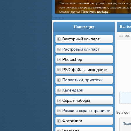
Высококачественный растровый и векторный клип
уже готовые авторские фотокниги, эксклюзивные 
многое другое
Перейти к выбору
Навигация
Bar to
автор:
Векторный клипарт
Растровый клипарт
Photoshop
PSD-файлы, исходники
Полиптихи, триптихи
Календари
Скрап-наборы
Рамки и скрап-странички
[related-
Фотокниги
Похо