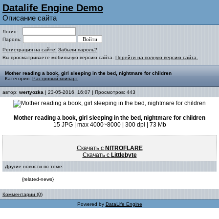
Datalife Engine Demo
Описание сайта
Логин:
Пароль:
Регистрация на сайте!
Забыли пароль?
Вы просматриваете мобильную версию сайта.
Перейти на полную версию сайта.
Mother reading a book, girl sleeping in the bed, nightmare for children
Категория:
Растровый клипарт
автор:
wertyozka
| 23-05-2016, 16:07 | Просмотров: 443
Mother reading a book, girl sleeping in the bed, nightmare for children
15 JPG | max 4000~8000 | 300 dpi | 73 Mb
Скачать с
NITROFLARE
Скачать с
Littlebyte
Другие новости по теме:
{related-news}
Комментарии (0)
Powered by
DataLife Engine