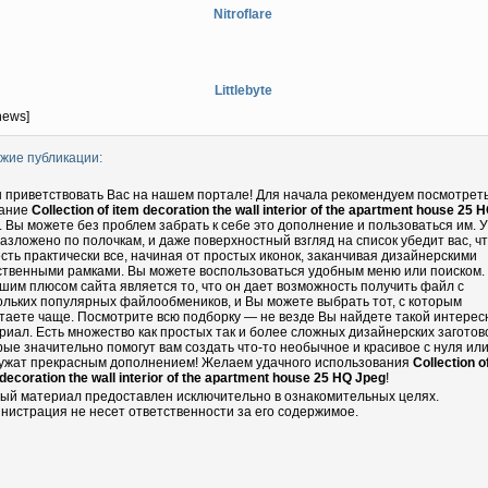
Nitroflare
Littlebyte
news]
жие публикации:
 приветствовать Вас на нашем портале! Для начала рекомендуем посмотрет
ание
Collection of item decoration the wall interior of the apartment house 25 
. Вы можете без проблем забрать к себе это дополнение и пользоваться им. У
разложено по полочкам, и даже поверхностный взгляд на список убедит вас, чт
есть практически все, начиная от простых иконок, заканчивая дизайнерскими
ственными рамками. Вы можете воспользоваться удобным меню или поиском.
шим плюсом сайта является то, что он дает возможность получить файл с
ольких популярных файлообмеников, и Вы можете выбрать тот, с которым
таете чаще. Посмотрите всю подборку — не везде Вы найдете такой интере
риал. Есть множество как простых так и более сложных дизайнерских заготово
рые значительно помогут вам создать что-то необычное и красивое с нуля ил
ужат прекрасным дополнением! Желаем удачного использования
Collection o
decoration the wall interior of the apartment house 25 HQ Jpeg
!
ый материал предоставлен исключительно в ознакомительных целях.
нистрация не несет ответственности за его содержимое.