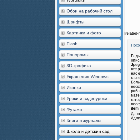
Wordarts
Обои на рабочий стол
Шрифты
Картинки и фото
[related-
Flash
Похо
Панорамы
Рады
опис
Jpeg
3D-графика
все 
нас 
Украшения Windows
каче
Боль
неск
Иконки
рабо
мате
Уроки и видеоуроки
кото
посл
item 
Футажи
Данн
Адми
Книги и журналы
Школа и детский сад