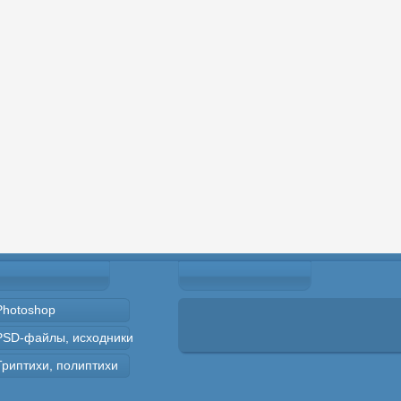
Photoshop
PSD-файлы, исходники
Триптихи, полиптихи