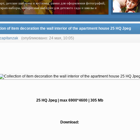
арт, детские шаблоны и костюмы, рамки для оформления фотографий,
скрап-наборы, интересные выборки для детского сада и школы и
tion of item decoration the wall interior of the apartment house 25 HQ Jpeg
capitanzak
(опубликовано: 24 мая, 10:05)
25 HQ Jpeg | max 6900*4600 | 305 Mb
Download: