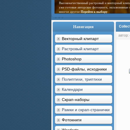
Высококачественный растровый и векторный клип
уже готовые авторские фотокниги, эксклюзивные 
многое другое
Перейти к выбору
Навигация
Collec
автор:
Векторный клипарт
Растровый клипарт
Photoshop
PSD-файлы, исходники
Полиптихи, триптихи
Календари
Скрап-наборы
Рамки и скрап-странички
Фотокниги