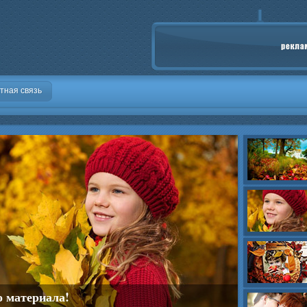
тная связь
о материала!