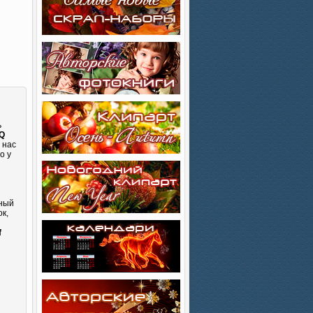
ь
HQ
 нас
о у
сный
к,
и
f