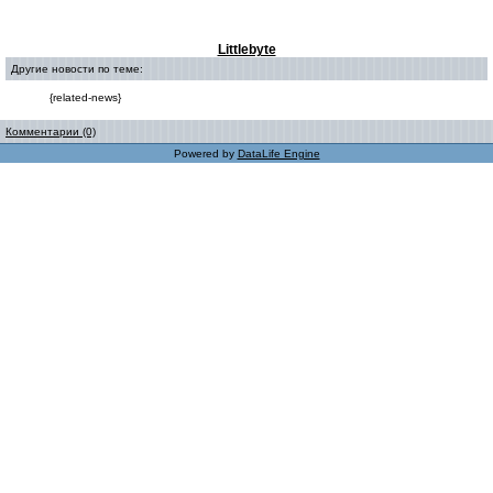
Littlebyte
Другие новости по теме:
{related-news}
Комментарии (0)
Powered by
DataLife Engine