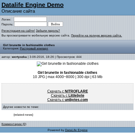
Datalife Engine Demo
Описание сайта
Логин:
Пароль:
Регистрация на сайте!
Забыли пароль?
Вы просматриваете мобильную версию сайта.
Перейти на полную версию сайта.
Girl brunette in fashionable clothes
Категория:
Растровый клипарт
автор:
wertyozka
| 3-06-2016, 18:26 | Просмотров: 444
Girl brunette in fashionable clothes
10 JPG | max 4000~8000 | 300 dpi | 63 Mb
Скачать с
NITROFLARE
Скачать с
Littlebyte
Скачать с
unibytes.com
Другие новости по теме:
{related-news}
Комментарии (0)
Powered by
DataLife Engine