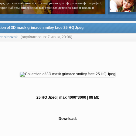
арт, детские шаблоны и костюмы, рамки для оформления фотографий,
скрап-наборы, интересные выборки для детского сада и школы и
tion of 3D mask grimace smiley face 25 HQ Jpeg
capitanzak
(опубликовано: 7 июня, 20:06)
25 HQ Jpeg | max 4000*3000 | 88 Mb
Download: