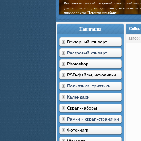
Высококачественный растровый и векторный клип
уже готовые авторские фотокниги, эксклюзивные 
многое другое
Перейти к выбору
Навигация
Collec
автор:
Векторный клипарт
Растровый клипарт
Photoshop
PSD-файлы, исходники
Полиптихи, триптихи
Календари
Скрап-наборы
Рамки и скрап-странички
Фотокниги