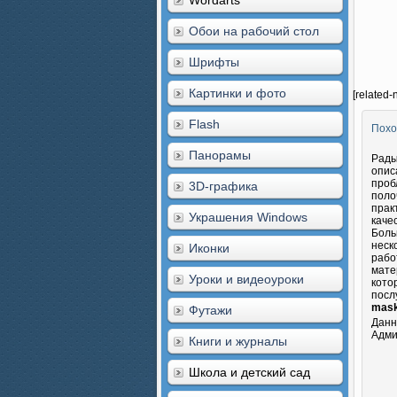
Wordarts
Обои на рабочий стол
Шрифты
Картинки и фото
[related-
Flash
Похо
Панорамы
Рады
опис
проб
3D-графика
поло
прак
Украшения Windows
каче
Боль
неск
Иконки
рабо
мате
Уроки и видеоуроки
кото
посл
mask
Футажи
Данн
Адми
Книги и журналы
Школа и детский сад