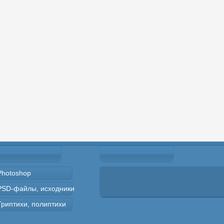
Photoshop
PSD-файлы, исходники
Триптихи, полиптихи