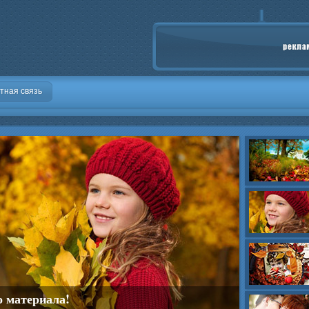
тная связь
о материала!