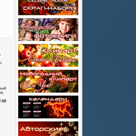
ь
о
сный
к,
и
f 3D