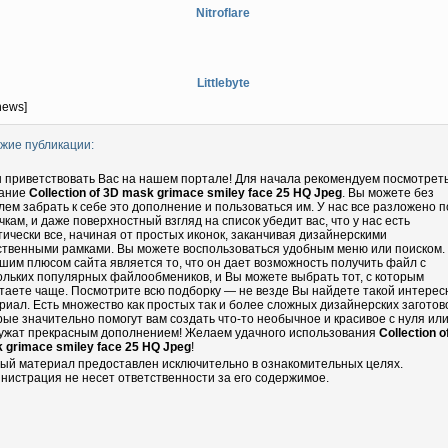
Nitroflare
Littlebyte
news]
жие публикации:
 приветствовать Вас на нашем портале! Для начала рекомендуем посмотрет
ание
Collection of 3D mask grimace smiley face 25 HQ Jpeg
. Вы можете без
лем забрать к себе это дополнение и пользоваться им. У нас все разложено п
чкам, и даже поверхностный взгляд на список убедит вас, что у нас есть
тически все, начиная от простых иконок, заканчивая дизайнерскими
ственными рамками. Вы можете воспользоваться удобным меню или поиском.
шим плюсом сайта является то, что он дает возможность получить файл с
ольких популярных файлообмеников, и Вы можете выбрать тот, с которым
таете чаще. Посмотрите всю подборку — не везде Вы найдете такой интере
риал. Есть множество как простых так и более сложных дизайнерских заготово
рые значительно помогут вам создать что-то необычное и красивое с нуля ил
ужат прекрасным дополнением! Желаем удачного использования
Collection o
 grimace smiley face 25 HQ Jpeg
!
ый материал предоставлен исключительно в ознакомительных целях.
нистрация не несет ответственности за его содержимое.