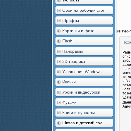
Wordarts
Обои на рабочий стол
Шрифты
Картинки и фото
[related-
Flash
Похо
Панорамы
Рады
опис
забр
3D-графика
даже
начи
Украшения Windows
може
то, 
и Вы
Иконки
везд
боле
Уроки и видеоуроки
то н
удач
Футажи
Данн
Адми
Книги и журналы
Школа и детский сад