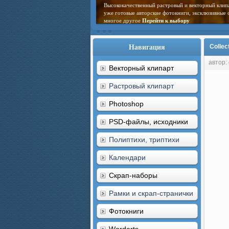
Высококачественный растровый и векторный клип
уже готовые авторские фотокниги, эксклюзивные 
многое другое
Перейти к выбору
Навигация
Collec
автор:
Векторный клипарт
Растровый клипарт
Photoshop
PSD-файлы, исходники
Полиптихи, триптихи
Календари
Скрап-наборы
Рамки и скрап-странички
Фотокниги