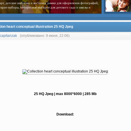
арт, детские шаблоны и костюмы, рамки для оформления фотографий,
скрап-наборы, интересные выборки для детского сада и школы и
tion heart conceptual illustration 25 HQ Jpeg
capitanzak
(опубликовано: 9 июня, 22:06)
25 HQ Jpeg | max 8000*6000 | 285 Mb
Download: