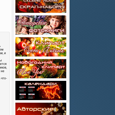
ь
лем
м, и
Вы
яется
иков,
 не
 что-