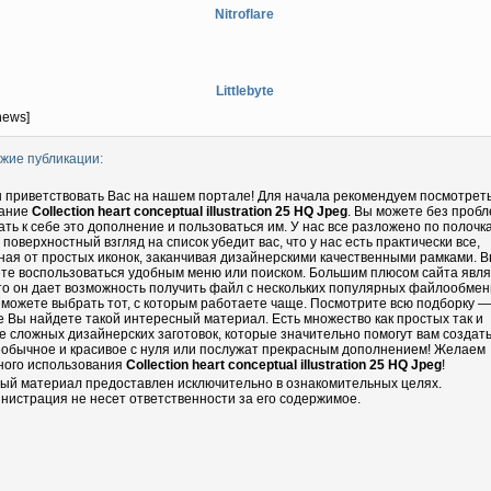
Nitroflare
Littlebyte
news]
жие публикации:
 приветствовать Вас на нашем портале! Для начала рекомендуем посмотрет
ание
Collection heart conceptual illustration 25 HQ Jpeg
. Вы можете без проб
ать к себе это дополнение и пользоваться им. У нас все разложено по полочка
 поверхностный взгляд на список убедит вас, что у нас есть практически все,
ная от простых иконок, заканчивая дизайнерскими качественными рамками. 
те воспользоваться удобным меню или поиском. Большим плюсом сайта явл
что он дает возможность получить файл с нескольких популярных файлообмен
 можете выбрать тот, с которым работаете чаще. Посмотрите всю подборку —
е Вы найдете такой интересный материал. Есть множество как простых так и
е сложных дизайнерских заготовок, которые значительно помогут вам создать
еобычное и красивое с нуля или послужат прекрасным дополнением! Желаем
ного использования
Collection heart conceptual illustration 25 HQ Jpeg
!
ый материал предоставлен исключительно в ознакомительных целях.
нистрация не несет ответственности за его содержимое.