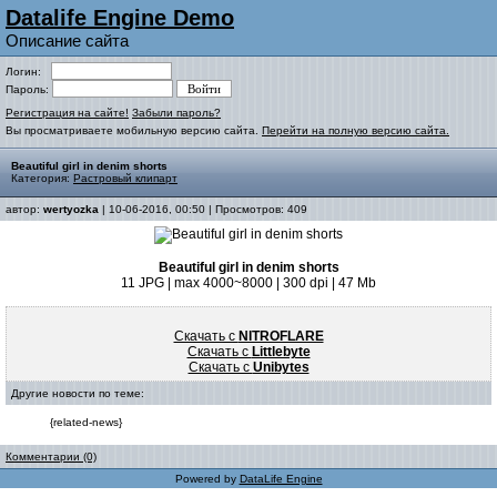
Datalife Engine Demo
Описание сайта
Логин:
Пароль:
Регистрация на сайте!
Забыли пароль?
Вы просматриваете мобильную версию сайта.
Перейти на полную версию сайта.
Beautiful girl in denim shorts
Категория:
Растровый клипарт
автор:
wertyozka
| 10-06-2016, 00:50 | Просмотров: 409
Beautiful girl in denim shorts
11 JPG | max 4000~8000 | 300 dpi | 47 Mb
Скачать с
NITROFLARE
Скачать с
Littlebyte
Скачать с
Unibytes
Другие новости по теме:
{related-news}
Комментарии (0)
Powered by
DataLife Engine