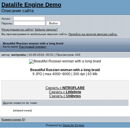
Datalife Engine Demo
Описание сайта
Логин:
Пароль:
Регистрация на сайте!
Забыли пароль?
Вы просматриваете мобильную версию сайта.
Перейти на полную версию сайта.
Beautiful Russian woman with a long braid
Категория:
Растровый клипарт
автор:
wertyozka
| 10-06-2016, 00:51 | Просмотров: 433
Beautiful Russian woman with a long braid
9 JPG | max 4000~8000 | 300 dpi | 63 Mb
Скачать с
NITROFLARE
Скачать с
Littlebyte
Скачать с
Unibytes
Другие новости по теме:
{related-news}
Комментарии (0)
Powered by
DataLife Engine