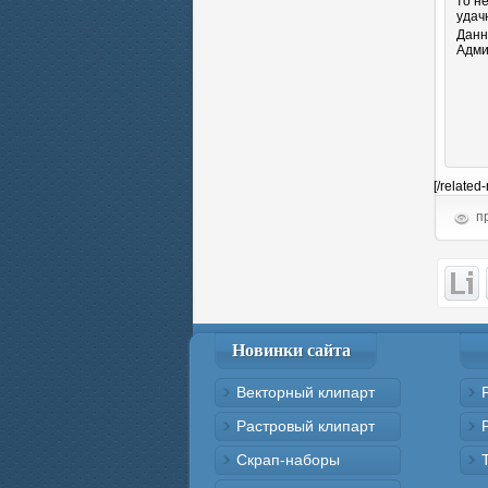
то н
удач
Данн
Адми
[/related
пр
Новинки сайта
Векторный клипарт
Растровый клипарт
Скрап-наборы