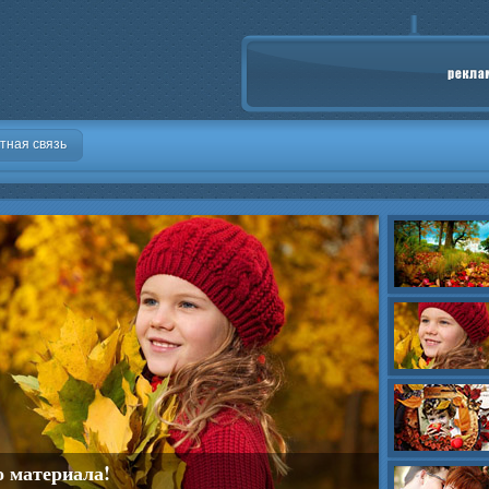
тная связь
о материала!