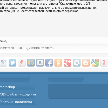
еобычное и красивое с нуля или послужат прекрасным дополнением! Желаем
ного использования
Фоны для фотошопа "Сказочные места 2"
!
ый материал предоставлен исключительно в ознакомительных целях.
нистрация не несет ответственности за его содержимое.
-news]
осмотров: 1398
комментариев: 0
Photoshop
PSD-файлы, исходники
Триптихи, полиптихи