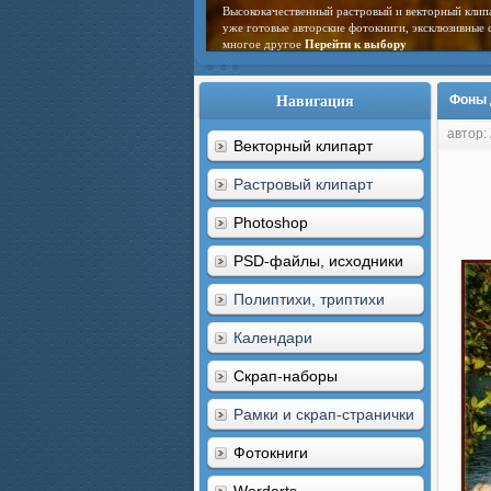
Высококачественный растровый и векторный клип
уже готовые авторские фотокниги, эксклюзивные 
многое другое
Перейти к выбору
Навигация
Фоны 
автор:
Векторный клипарт
Растровый клипарт
Photoshop
PSD-файлы, исходники
Полиптихи, триптихи
Календари
Скрап-наборы
Рамки и скрап-странички
Фотокниги