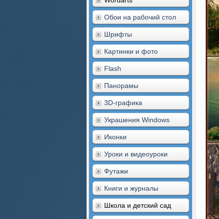
Wordarts
Обои на рабочий стол
Шрифты
Картинки и фото
Flash
Панорамы
3D-графика
Украшения Windows
Иконки
Уроки и видеоуроки
Футажи
Книги и журналы
Школа и детский сад