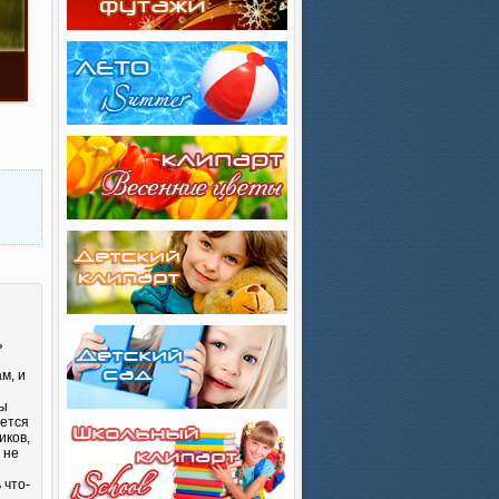
ь
м, и
Вы
яется
иков,
 не
 что-