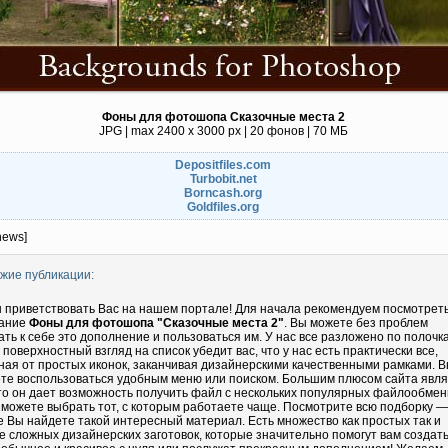
Фоны для фотошопа Сказочные места 2
JPG | max 2400 x 3000 px | 20 фонов | 70 МБ
Depositfiles.com
Turbobit.net
Borncash.org
Goldfiles.org
news]
жие публикации:
 приветствовать Вас на нашем портале! Для начала рекомендуем посмотрет
ание
Фоны для фотошопа "Сказочные места 2"
. Вы можете без проблем
ать к себе это дополнение и пользоваться им. У нас все разложено по полочка
 поверхностный взгляд на список убедит вас, что у нас есть практически все,
ная от простых иконок, заканчивая дизайнерскими качественными рамками. 
те воспользоваться удобным меню или поиском. Большим плюсом сайта явл
что он дает возможность получить файл с нескольких популярных файлообмен
 можете выбрать тот, с которым работаете чаще. Посмотрите всю подборку —
е Вы найдете такой интересный материал. Есть множество как простых так и
е сложных дизайнерских заготовок, которые значительно помогут вам создать