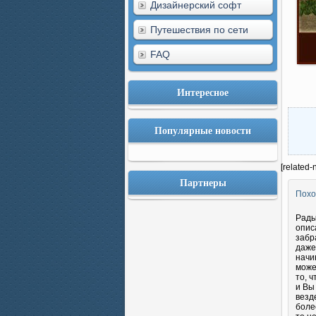
Дизайнерский софт
Путешествия по сети
FAQ
Интересное
Популярные новости
[related-
Партнеры
Похо
Рады
опис
забр
даже
начи
може
то, 
и Вы
везд
боле