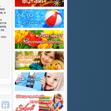
ь
лем
м, и
Вы
яется
иков,
 не
 что-