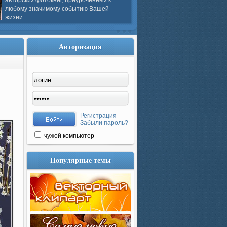
авторских фотокниг, приуроченных к
любому значимому событию Вашей
жизни...
Авторизация
Регистрация
Забыли пароль?
чужой компьютер
Популярные темы