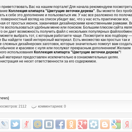
 приветствовать Вас на нашем портале! Для начала рекомендуем посмотрет
ание
Коллекция клипарта "Цветущие веточки дерева"
. Вы можете без проб
ать к себе это дополнение и пользоваться им. У нас все разложено по полочка
 поверхностный взгляд на список убедит вас, что у нас есть практически все,
ная от простых иконок, заканчивая дизайнерскими качественными рамками. 
те воспользоваться удобным меню или поиском. Большим плюсом сайта явл
что он дает возможность получить файл с нескольких популярных файлообмен
 можете выбрать тот, с которым работаете чаще. Посмотрите всю подборку —
е Вы найдете такой интересный материал. Есть множество как простых так и
е сложных дизайнерских заготовок, которые значительно помогут вам создать
еобычное и красивое с нуля или послужат прекрасным дополнением! Желаем
ного использования
Коллекция клипарта "Цветущие веточки дерева"
!
ый материал предоставлен исключительно в ознакомительных целях.
нистрация не несет ответственности за его содержимое.
-news]
осмотров: 2112
комментариев: 0