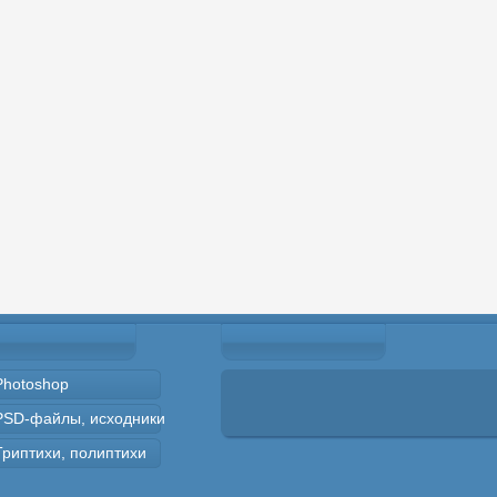
Photoshop
PSD-файлы, исходники
Триптихи, полиптихи