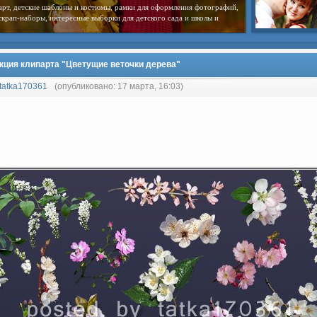
арт, детские шаблоны и костюмы, рамки для оформления фотографий,
скрап-наборы, интересные выборки для детского сада и школы и
кция клипарта "Цветущие веточки дерева"
tatka170361
(опубликовано: 17 марта, 16:03)