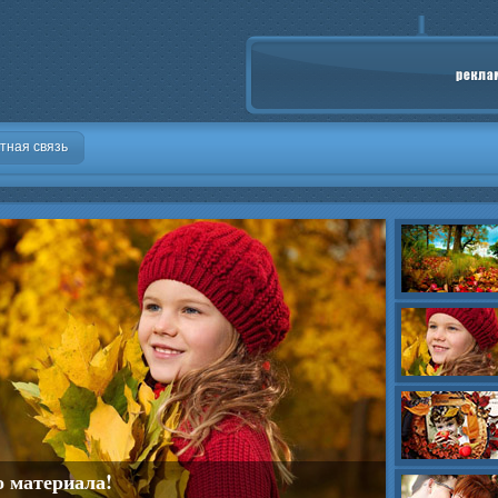
тная связь
о материала!