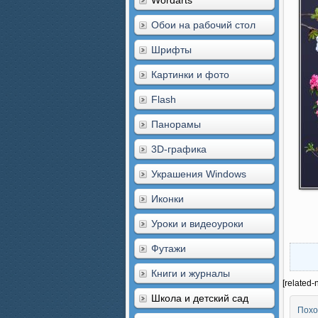
Wordarts
Обои на рабочий стол
Шрифты
Картинки и фото
Flash
Панорамы
3D-графика
Украшения Windows
Иконки
Уроки и видеоуроки
Футажи
Книги и журналы
[related-
Школа и детский сад
Похо