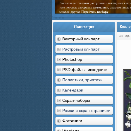
Высококачественный растровый и векторный клип
уже готовые авторские фотокниги, эксклюзивные 
многое другое
Перейти к выбору
Навигация
Колле
автор:
Векторный клипарт
Растровый клипарт
Photoshop
PSD-файлы, исходники
Полиптихи, триптихи
Календари
Скрап-наборы
Рамки и скрап-странички
Фотокниги