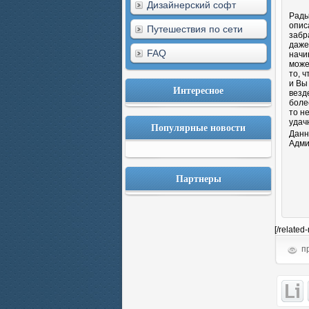
Дизайнерский софт
Рады
опис
Путешествия по сети
забр
даже
FAQ
начи
може
то, 
и Вы
Интересное
везд
боле
то н
удач
Популярные новости
Данн
Адми
Партнеры
[/related
пр