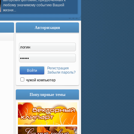
авторских фотокниг, приуроченных к
любому значимому событию Вашей
жизни...
Авторизация
Регистрация
Забыли пароль?
чужой компьютер
Популярные темы