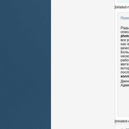
[related-
Похо
Рады
опис
phot
все 
нас 
каче
Боль
неск
рабо
мате
кото
посл
колл
Данн
Адми
[/related