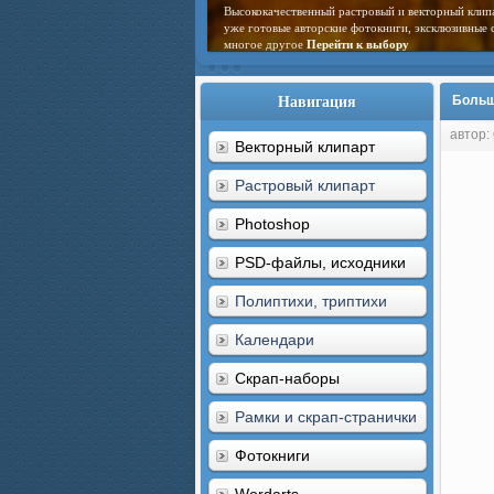
Высококачественный растровый и векторный клип
уже готовые авторские фотокниги, эксклюзивные 
многое другое
Перейти к выбору
Навигация
Больша
автор:
Векторный клипарт
Растровый клипарт
Photoshop
PSD-файлы, исходники
Полиптихи, триптихи
Календари
Скрап-наборы
Рамки и скрап-странички
Фотокниги