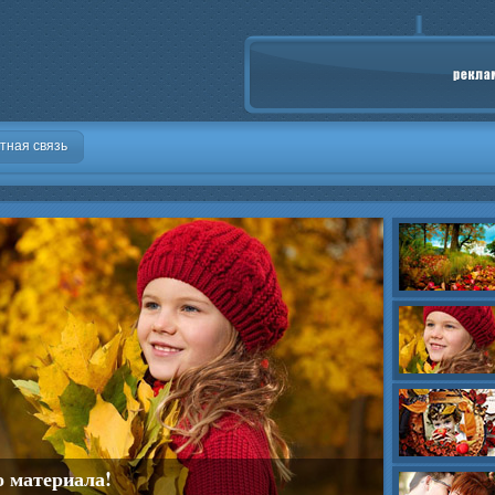
тная связь
о материала!