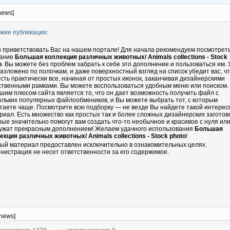
news]
жие публикации:
 приветствовать Вас на нашем портале! Для начала рекомендуем посмотрет
ание
Большая коллекция различных животных/ Animals collections - Stock
o
. Вы можете без проблем забрать к себе это дополнение и пользоваться им. 
разложено по полочкам, и даже поверхностный взгляд на список убедит вас, чт
есть практически все, начиная от простых иконок, заканчивая дизайнерскими
ственными рамками. Вы можете воспользоваться удобным меню или поиском.
шим плюсом сайта является то, что он дает возможность получить файл с
ольких популярных файлообмеников, и Вы можете выбрать тот, с которым
таете чаще. Посмотрите всю подборку — не везде Вы найдете такой интере
риал. Есть множество как простых так и более сложных дизайнерских заготово
рые значительно помогут вам создать что-то необычное и красивое с нуля ил
ужат прекрасным дополнением! Желаем удачного использования
Большая
екция различных животных/ Animals collections - Stock photo
!
ый материал предоставлен исключительно в ознакомительных целях.
нистрация не несет ответственности за его содержимое.
-news]