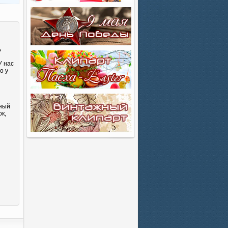
ь
У нас
о у
сный
к,
и