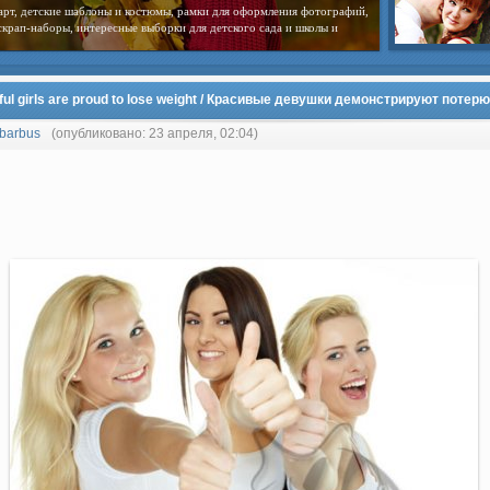
арт, детские шаблоны и костюмы, рамки для оформления фотографий,
скрап-наборы, интересные выборки для детского сада и школы и
ful girls are proud to lose weight / Красивые девушки демонстрируют потер
barbus
(опубликовано: 23 апреля, 02:04)