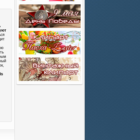
ь
руют
ься
дит
ню
ть
орым
сный
к,
и
ls