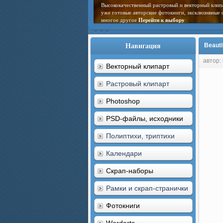
Высококачественный растровый и векторный клип
уже готовые авторские фотокниги, эксклюзивные 
многое другое
Перейти к выбору
Навигация
Beauti
автор:
Векторный клипарт
Растровый клипарт
Photoshop
PSD-файлы, исходники
Полиптихи, триптихи
Календари
Скрап-наборы
Рамки и скрап-странички
Фотокниги