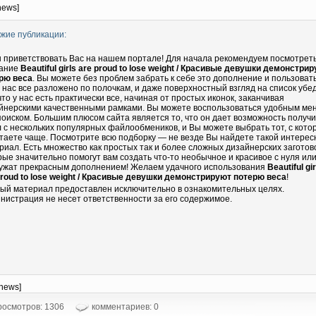
news]
жие публикации:
 приветствовать Вас на нашем портале! Для начала рекомендуем посмотрет
ание
Beautiful girls are proud to lose weight / Красивые девушки демонстри
рю веса
. Вы можете без проблем забрать к себе это дополнение и пользоват
У нас все разложено по полочкам, и даже поверхностный взгляд на список убе
 что у нас есть практически все, начиная от простых иконок, заканчивая
йнерскими качественными рамками. Вы можете воспользоваться удобным ме
поиском. Большим плюсом сайта является то, что он дает возможность получи
 с нескольких популярных файлообмеников, и Вы можете выбрать тот, с кот
таете чаще. Посмотрите всю подборку — не везде Вы найдете такой интере
риал. Есть множество как простых так и более сложных дизайнерских заготово
рые значительно помогут вам создать что-то необычное и красивое с нуля ил
ужат прекрасным дополнением! Желаем удачного использования
Beautiful gir
proud to lose weight / Красивые девушки демонстрируют потерю веса
!
ый материал предоставлен исключительно в ознакомительных целях.
нистрация не несет ответственности за его содержимое.
-news]
осмотров: 1306
комментариев: 0