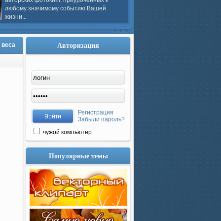
авторских фотокниг, приуроченных к
любому значимому событию Вашей
жизни...
Авторизация
ю веса
Регистрация
Забыли пароль?
чужой компьютер
Популярные темы