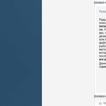
[related-
Похо
Рады
опис
поте
им. 
вас,
диза
или 
файл
рабо
мате
кото
посл
are 
Данн
Адми
[/related
пр