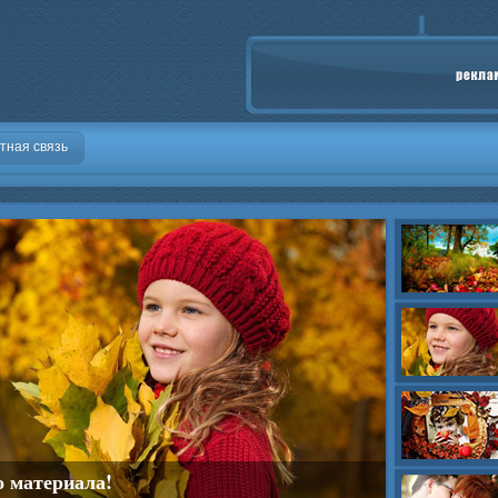
тная связь
о материала!