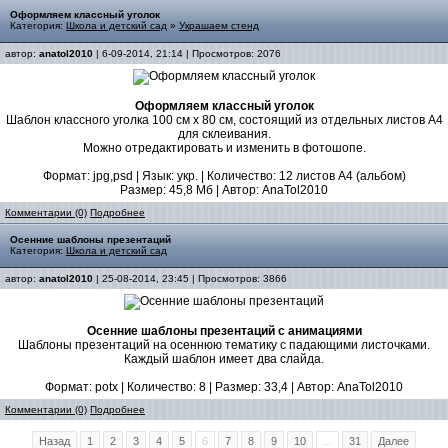
Оформляем классный уголок
Категория:
Школа и детский сад
»
Украшаем стенд
автор:
anatol2010
| 6-09-2014, 21:14 | Просмотров: 2076
Оформляем классный уголок
Шаблон классного уголка 100 см х 80 см, состоящий из отдельных листов А4
для склеивания.
Можно отредактировать и изменить в фотошопе.
Формат: jpg,psd | Язык: укр. | Количество: 12 листов А4 (альбом)
Размер: 45,8 Мб | Автор: AnaTol2010
Комментарии (0)
Подробнее
Осенние шаблоны презентаций
Категория:
Школа и детский сад
автор:
anatol2010
| 25-08-2014, 23:45 | Просмотров: 3866
Осенние шаблоны презентаций с анимациями
Шаблоны презентаций на осеннюю тематику с падающими листочками.
Каждый шаблон имеет два слайда.
Формат: potx | Количество: 8 | Размер: 33,4 | Автор: AnaTol2010
Комментарии (0)
Подробнее
Назад
1
2
3
4
5
6
7
8
9
10
...
31
Далее