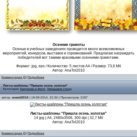
Осенние грамоты
Осенью в учебных заведениях проводится много всевозможных
мероприятий, конкурсов, выставок и соревнований. Предлагаю награждать
победителей вот такими красивыми осенними грамотами.
Формат: jpg, eps / Количество: 5 листов А4 / Размер: 73,6 Мб
Автор: AnaTol2010
Комментарии (0)
Подробнее
Листы-шаблоны "Пришла осень золотая"
Категория:
Картинки и фото
,
Украшаем стенд
автор:
anatol2010
| 19-09-2014, 22:34 | Просмотров: 2187
Листы-шаблоны "Пришла осень золотая"
14 jpg | А4, 2480х3506, 300 dpi | 32,7 Мб
Автор: AnaTol2010
Комментарии (0)
Подробнее