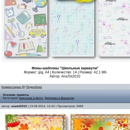
Фоны-шаблоны "Школьные каракули"
Формат: jpg, А4 | Количество: 14 | Размер: 42,1 Мб
Автор: AnaTol2010
Комментарии (0)
Подробнее
Осенние грамоты
Категория:
Картинки и фото
,
Дипломы и Виньетки
автор:
anatol2010
| 23-09-2014, 14:32 | Просмотров: 3489