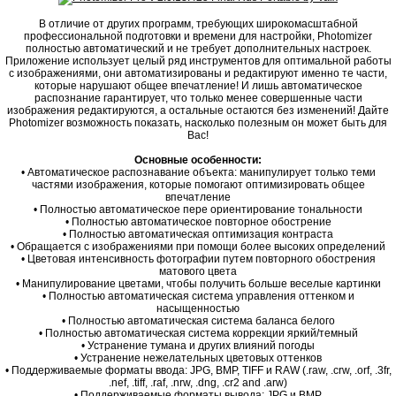
В отличие от других программ, требующих широкомасштабной
профессиональной подготовки и времени для настройки, Photomizer
полностью автоматический и не требует дополнительных настроек.
Приложение использует целый ряд инструментов для оптимальной работы
с изображениями, они автоматизированы и редактируют именно те части,
которые нарушают общее впечатление! И лишь автоматическое
распознание гарантирует, что только менее совершенные части
изображения редактируются, а остальные остаются без изменений! Дайте
Photomizer возможность показать, насколько полезным он может быть для
Вас!
Основные особенности:
• Автоматическое распознавание объекта: манипулирует только теми
частями изображения, которые помогают оптимизировать общее
впечатление
• Полностью автоматическое пере ориентирование тональности
• Полностью автоматическое повторное обострение
• Полностью автоматическая оптимизация контраста
• Обращается с изображениями при помощи более высоких определений
• Цветовая интенсивность фотографии путем повторного обострения
матового цвета
• Манипулирование цветами, чтобы получить больше веселые картинки
• Полностью автоматическая система управления оттенком и
насыщенностью
• Полностью автоматическая система баланса белого
• Полностью автоматическая система коррекции яркий/темный
• Устранение тумана и других влияний погоды
• Устранение нежелательных цветовых оттенков
• Поддерживаемые форматы ввода: JPG, BMP, TIFF и RAW (.raw, .crw, .orf, .3fr,
.nef, .tiff, .raf, .nrw, .dng, .cr2 and .arw)
• Поддерживаемые форматы вывода: JPG и BMP