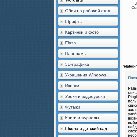
Wordarts
U
Com
Обои на рабочий стол
Шрифты
Картинки и фото
Flash
Панорамы
3D-графика
[related-
Украшения Windows
Похо
Иконки
Рады
опис
Уроки и видеоуроки
Plugi
поль
спис
Футажи
зака
удоб
Книги и журналы
возм
выбр
найд
Школа и детский сад
слож
необ