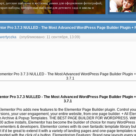
арт, детские шаблоны и костюмы, рамки для оформления фотографий,
скрап-наборы, интересные выборки для детского сада и школы и
tor Pro 3.7.3 NULLED - The Most Advanced WordPress Page Builder Plugin + F
wertyozka
(опубликовано: 11 сентября, 13:09)
entor Pro 3.7.3 NULLED - The Most Advanced WordPress Page Builder Plugin +
3.7.1
Elementor Pro adds new features to the Elementor Page Builder plugin. Control you
sions, your user engagement, your entire website, from one page builder. + All El
in Archive & Popup Templates. THE BEST PAGE BUILDER FOR WORDPRESS. With
0 active installs, Elementor has become the builder of choice for many WordPress 
lementers & developers. Elementor comes with its own fantastic template library bu
 it’d be great to extend it with a variety of landing pages and one-page templates r
ported with the click of a button. Elementorism Features: Brand new layouts every 