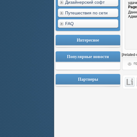
Дизайнерский софт
удач
Page 
Данн
Путешествия по сети
Адми
FAQ
Интересное
[/related
Популярные новости
пр
Партнеры