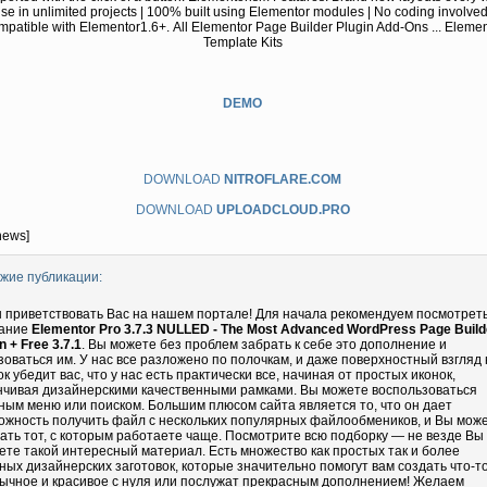
se in unlimited projects | 100% built using Elementor modules | No coding involved
patible with Elementor1.6+. All Elementor Page Builder Plugin Add-Ons ... Elemen
Template Kits
DEMO
DOWNLOAD
NITROFLARE.COM
DOWNLOAD
UPLOADCLOUD.PRO
news]
жие публикации:
 приветствовать Вас на нашем портале! Для начала рекомендуем посмотрет
ание
Elementor Pro 3.7.3 NULLED - The Most Advanced WordPress Page Build
n + Free 3.7.1
. Вы можете без проблем забрать к себе это дополнение и
зоваться им. У нас все разложено по полочкам, и даже поверхностный взгляд 
ок убедит вас, что у нас есть практически все, начиная от простых иконок,
нчивая дизайнерскими качественными рамками. Вы можете воспользоваться
ным меню или поиском. Большим плюсом сайта является то, что он дает
ожность получить файл с нескольких популярных файлообмеников, и Вы мож
ать тот, с которым работаете чаще. Посмотрите всю подборку — не везде Вы
ете такой интересный материал. Есть множество как простых так и более
ных дизайнерских заготовок, которые значительно помогут вам создать что-т
ычное и красивое с нуля или послужат прекрасным дополнением! Желаем