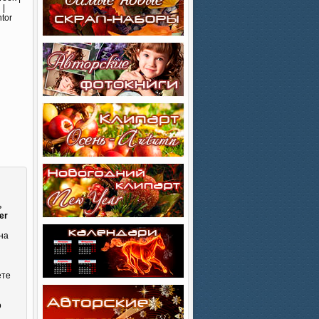
 |
tor
ь
er
на
ете
о