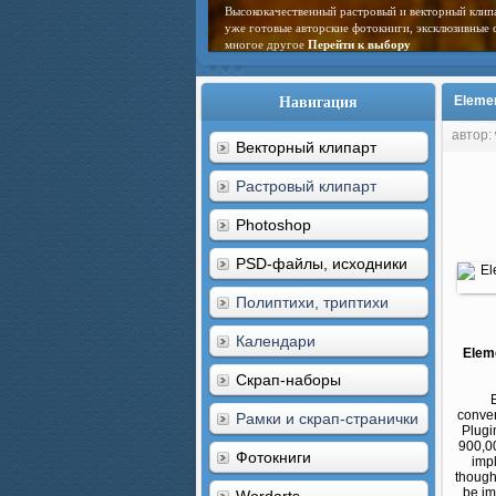
Высококачественный растровый и векторный клип
уже готовые авторские фотокниги, эксклюзивные 
многое другое
Перейти к выбору
Навигация
Elemen
автор:
Векторный клипарт
Растровый клипарт
Photoshop
PSD-файлы, исходники
Полиптихи, триптихи
Календари
Elem
Скрап-наборы
conver
Рамки и скрап-странички
Plug
900,00
Фотокниги
imp
thought
be im