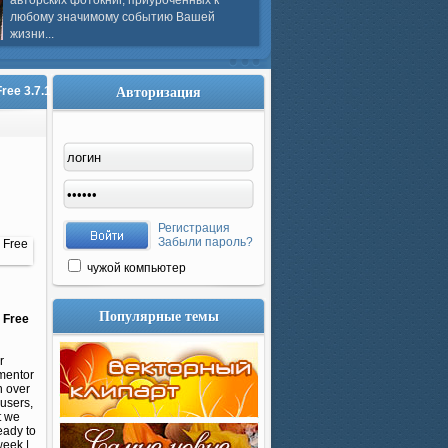
авторских фотокниг, приуроченных к
любому значимому событию Вашей
жизни...
Авторизация
ree 3.7.1
Регистрация
Забыли пароль?
чужой компьютер
Популярные темы
 Free
r
ementor
 over
users,
t we
eady to
week |