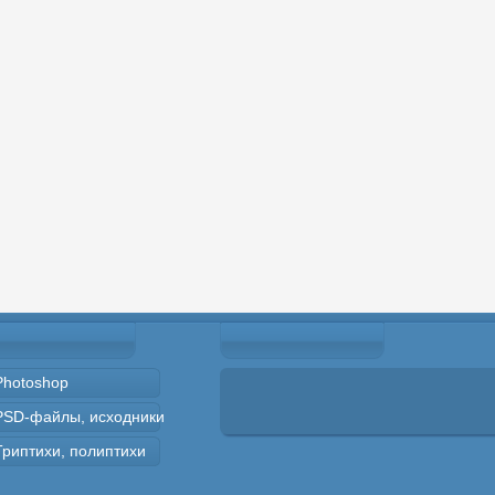
Photoshop
PSD-файлы, исходники
Триптихи, полиптихи