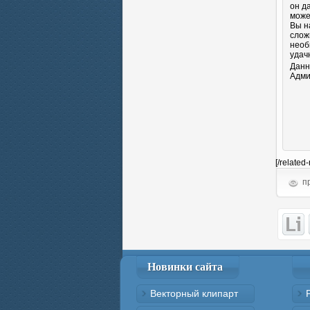
он д
може
Вы н
слож
необ
удач
Данн
Адми
[/related
пр
Новинки сайта
Векторный клипарт