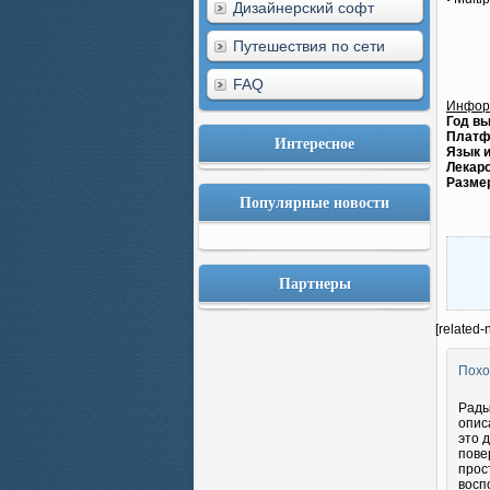
Дизайнерский софт
Путешествия по сети
FAQ
Инфор
Год вы
Платф
Интересное
Язык 
Лекарс
Разме
Популярные новости
Партнеры
[related-
Похо
Рады
опис
это 
пове
прос
восп