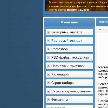
Высококачественный растровый и векторный клип
уже готовые авторские фотокниги, эксклюзивные 
многое другое
Перейти к выбору
Навигация
Icecre
автор:
Векторный клипарт
Растровый клипарт
Photoshop
PSD-файлы, исходники
Полиптихи, триптихи
Icecre
компью
Календари
скринш
наборо
Скрап-наборы
Screen
размер
Рамки и скрап-странички
него, 
скринш
Фотокниги
Создан
на сер
IceCre