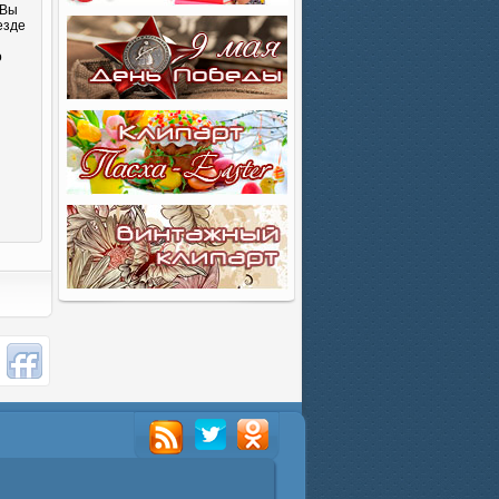
 Вы
езде
о