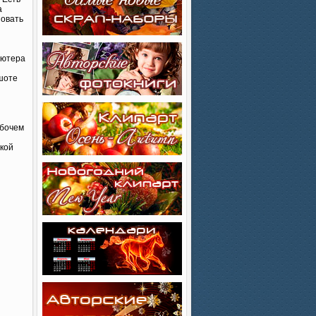
а
зовать
ьютера
ншоте
абочем
ткой