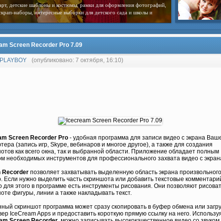
арт, детские шаблоны и костюмы, рамки для оформления фотографий,
скрап-наборы, интересные выборки для детского сада и школы и
am Screen Recorder Pro 7.09
PLAYBOY
(опубликовано: 7 октября, 16:10)
am Screen Recorder Pro
- удобная программа для записи видео с экрана Ваш
тера (запись игр, Skype, вебинаров и многое другое), а также для создания
отов как всего окна, так и выбранной области. Приложение обладает полным
м необходимых инструментов для профессионального захвата видео с экран
 Recorder
позволяет захватывать выделенную область экрана произвольног
. Если нужно выделить часть скриншота или добавить текстовые комментари
то для этого в программе есть инструменты рисования. Они позволяют рисоват
оте фигуры, линии а также накладывать текст.
ный скриншот программа может сразу скопировать в буфер обмена или загр
вер IceCream Apps и предоставить короткую прямую ссылку на него. Использу
am Screen Recorder
, можно записывать высококачественное видео со звуком.