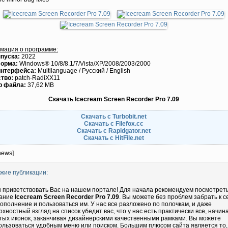
мация о программе:
пуска:
2022
орма:
Windows® 10/8/8.1/7/Vista/XP/2008/2003/2000
интерфейса:
Multilanguage / Русский / English
тво:
patch-RadiXX11
р файла:
37,62 MB
Скачать Icecream Screen Recorder Pro 7.09
Скачать с Turbobit.net
Скачать с Filefox.cc
Скачать с Rapidgator.net
Скачать с HitFile.net
news]
жие публикации:
 приветствовать Вас на нашем портале! Для начала рекомендуем посмотрет
ание
Icecream Screen Recorder Pro 7.09
. Вы можете без проблем забрать к с
дополнение и пользоваться им. У нас все разложено по полочкам, и даже
рхностный взгляд на список убедит вас, что у нас есть практически все, начин
тых иконок, заканчивая дизайнерскими качественными рамками. Вы можете
ользоваться удобным меню или поиском. Большим плюсом сайта является то,