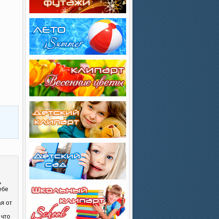
ь
ебе
ая от
 что