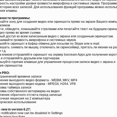
ность настройки уровня громкости микрофона и системных звуков. Программ
историю всех записей. Для использования функций программы можно исполь
ния клавиш.
жности программы:
райте зону для создания видео или скриншота прямо на экране Вашего комп
кликом.
йте, обводите, показывайте стрелками или печатайте текст на будущем скри
део прямо во время съемки.
рый доступ ко всем записанным видео с экрана или созданным скриншотам.
раивайте громкость микрофона и системных звуков.
аняйте скриншот в буфер обмена для посылки по Skype или e-mail.
решать: снимать ли мышку, отключать ли скринсейвер, прятать ли иконки на р
 т.д.
м кликом отправляйте скриншот на сервер Icecream Apps для получения коро
 и отправляйте друзьям или партнерам.
льзуйте горячие клавиши для управления процессом записи видео с экрана и
ия скриншотов.
и PRO:
ограничений времени записи
нение выходного видео формата - WEBM, MKV, MP4
нение выходного видео кодека - MPEG4, H264, VP8
новка таймера записи
новка собственного вотермарка на видео
ючение обратного отсчета перед записью
рочная лицензия на 2 компьютера
ерческое использование
 new in version 6.27:
 notification now can be disabled in Settings
ple minor bug fixes