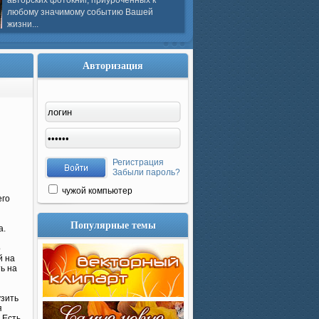
авторских фотокниг, приуроченных к
любому значимому событию Вашей
жизни...
Авторизация
Регистрация
Забыли пароль?
чужой компьютер
его
Популярные темы
а.
о
й на
ь на
узить
я
 Есть