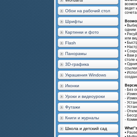
Wordarts
возмож
ведет 
Обои на рабочий стол
сочета
Шрифты
Возмо
• Выби
одним 
Картинки и фото
• Рису
или ви
Flash
• Быст
• Наст
• Сохр
Панорамы
• Вам 
столе и
3D-графика
• Одни
ссылки
• Испо
Украшения Windows
создан
Иконки
Верси
- Без 
- Изме
Уроки и видеоуроки
- Изме
- Уста
Футажи
- Уста
- Откл
- Бесс
Книги и журналы
- Комм
Школа и детский сад
What''s
• Pause
• Multi