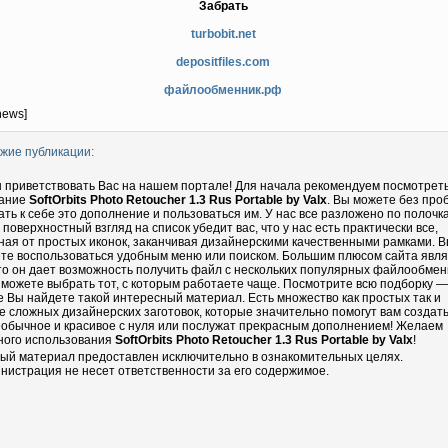
Забрать
turbobit.net
depositfiles.com
файлообменник.рф
news]
жие публикации:
 приветствовать Вас на нашем портале! Для начала рекомендуем посмотрет
ание
SoftOrbits Photo Retoucher 1.3 Rus Portable by Valx
. Вы можете без про
ать к себе это дополнение и пользоваться им. У нас все разложено по полочка
 поверхностный взгляд на список убедит вас, что у нас есть практически все,
ная от простых иконок, заканчивая дизайнерскими качественными рамками. 
те воспользоваться удобным меню или поиском. Большим плюсом сайта явл
что он дает возможность получить файл с нескольких популярных файлообмен
 можете выбрать тот, с которым работаете чаще. Посмотрите всю подборку —
е Вы найдете такой интересный материал. Есть множество как простых так и
е сложных дизайнерских заготовок, которые значительно помогут вам создать
еобычное и красивое с нуля или послужат прекрасным дополнением! Желаем
ного использования
SoftOrbits Photo Retoucher 1.3 Rus Portable by Valx
!
ый материал предоставлен исключительно в ознакомительных целях.
нистрация не несет ответственности за его содержимое.