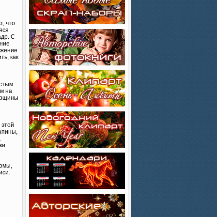
т, что
яся
адр. С
шние
ажение
ть, как
стым.
м на
орщины
 этой
рапины,
.
ки
ломы,
иси.