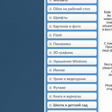
Wordarts
Обои на рабочий стол
Будь 
вы 
Шрифты
невес
пом
Картинки и фото
объек
и восс
Flash
Панорамы
С пом
Прог
лицо ф
3D-графика
Украшения Windows
Рест
област
Иконки
Ин
Уроки и видеоуроки
Phot
Футажи
ото
Книги и журналы
Школа и детский сад