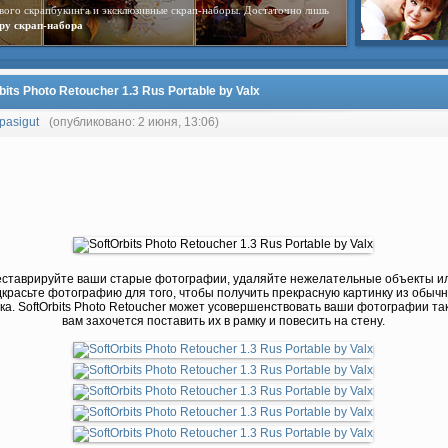
вого скрапбукинга и эксклюзивные скрап-наборы. Достаточно лишь
ру скрап-набора
bits Photo Retoucher 1.3 Rus Portable by Valx
pasigut
(опубликовано: 2 июня, 13:06)
еставрируйте ваши старые фотографии, удаляйте нежелательные объекты и
красьте фотографию для того, чтобы получить прекрасную картинку из обычн
ка. SoftOrbits Photo Retoucher может усовершенствовать ваши фотографии так
вам захочется поставить их в рамку и повесить на стену.