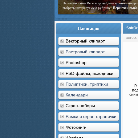
На нашем сайте Вы всегда найдете новинки цифро
выбрать интересуемую рубрику!
Перейти к выбо
Навигация
SoftOr
автор:
Векторный клипарт
Растровый клипарт
Photoshop
PSD-файлы, исходники
Полиптихи, триптихи
Р
под
Календари
сним
Скрап-наборы
Рамки и скрап-странички
Фотокниги