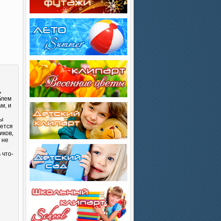
ь
блем
м, и
Вы
яется
иков,
 не
 что-