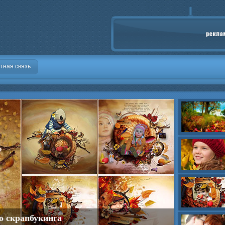
тная связь
о скрапбукинга