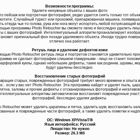
Возможности программы:
Удалите ненужные объекты с ваших фото
то пейзаж или портретная фотография, редко удается снять только тот объек
хотите. Случайный турист или прохожий, припаркованная машина, появивша
ть откуда чья-то голова, рука или нога могут испортить любой потрясающий к
ощью программы Photo Retoucher вы сможете легко и бесследно удалить ли
ты с ваших фотографий. Интеллектуальный алгоритм проанализирует изобр
тановит оригинальный фон позади удаляемого объекта. Иногда трудно повери
отлично она работает.
Ретушь лица и удаление дефектов кожи
ощью Photo Retoucher ретушь лица и портретов становится удивительно про
рамма не сделает фотографии слишком гламурными - лицо не станет похожи
арфоровой куклы, однако небольшие дефекты, такие как родинки, шрамы, м
будут удалены бесследно.
Восстановление старых фотографий
аврация старых, поврежденных фотографий требует много времени и опыта в
и... если у вас нет Photo Retoucher. Эта программа найдет и удалит пыль, ца
пятна, заломы и прочие дефекты с отсканированных фотографий и негативов
теллектуальные алгоритмы автоматически восстановят поврежденные участ
фотографий, бесследно удаляя дефекты.
o Retoucher может удалить царапины и пятна, удалить шум, восстановить за
рванные и поврежденные части фотографий, а также удалить пометки и надп
ОС: Windows ХР/Vista/7/8
Язык интерфейса: Русский
Лекарство: Не нужно
Размер: 26.3 Мб