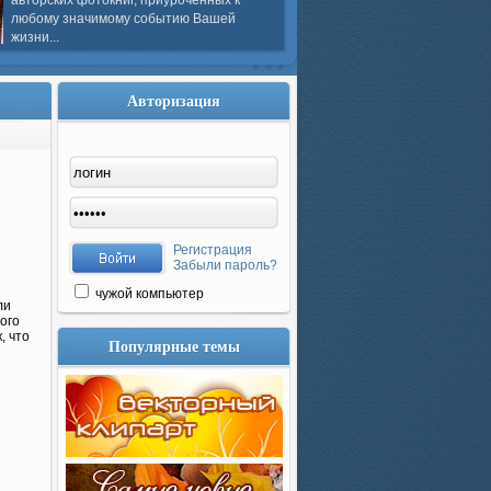
авторских фотокниг, приуроченных к
любому значимому событию Вашей
жизни...
Авторизация
Регистрация
Забыли пароль?
чужой компьютер
ли
ого
, что
Популярные темы