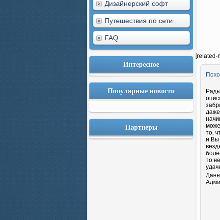
Дизайнерский софт
Путешествия по сети
FAQ
[related-
Интересное
Похо
Популярные новости
Рады
опис
забр
даже
начи
Партнеры
може
то, 
и Вы
везд
боле
то н
удач
Данн
Адми