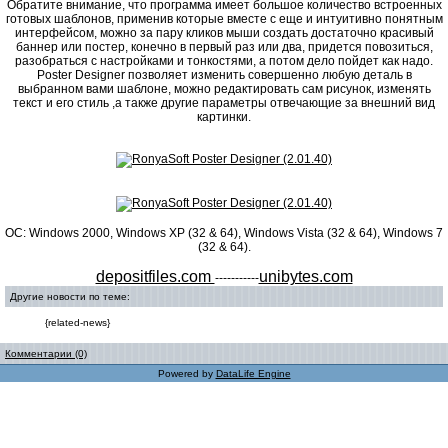
Обратите внимание, что программа имеет большое количество встроенных
готовых шаблонов, применив которые вместе с еще и интуитивно понятным
интерфейсом, можно за пару кликов мыши создать достаточно красивый
баннер или постер, конечно в первый раз или два, придется повозиться,
разобраться с настройками и тонкостями, а потом дело пойдет как надо.
Poster Designer позволяет изменить совершенно любую деталь в
выбранном вами шаблоне, можно редактировать сам рисунок, изменять
текст и его стиль ,а также другие параметры отвечающие за внешний вид
картинки.
ОС: Windows 2000, Windows XP (32 & 64), Windows Vista (32 & 64), Windows 7
(32 & 64).
depositfiles.com
unibytes.com
-----------
Другие новости по теме:
{related-news}
Комментарии (0)
Powered by
DataLife Engine