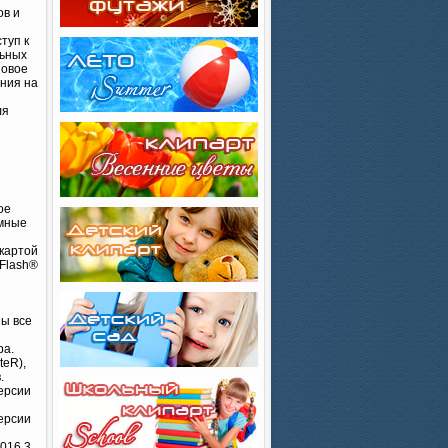
ов и
туп к
льных
Новое
ения на
ля
ое
емные
окартой
Flash®
ны все
ра.
teR),
.
версии
версии
016.3.