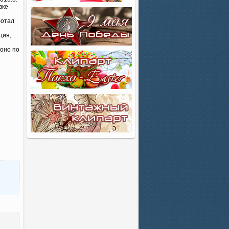
вке
ботал
ция,
 оно по