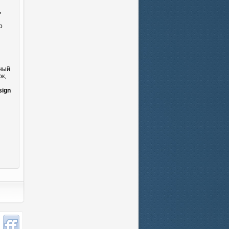
ь
о
сный
к,
и
sign