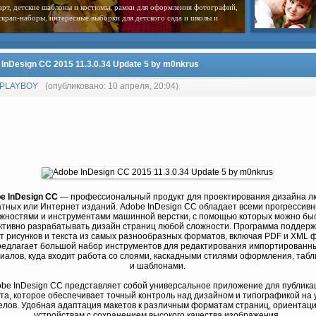
арт, детские шаблоны и костюмы, рамки для оформления фотографий,
скрап-наборы, интересные выборки для детского сада и школы и
InDesign CC 2015 11.3.0.34 Update 5 by m0nkrus
PLAYBOY
(опубликовано: 10 апреля, 20:04)
e InDesign CC
— профессиональный продукт для проектирования дизайна 
атных или Интернет изданий. Adobe InDesign CC обладает всеми прогрессив
жностями и инструментами машинной верстки, с помощью которых можно бы
тивно разрабатывать дизайн страниц любой сложности. Программа поддер
т рисунков и текста из самых разнообразных форматов, включая PDF и XML 
редлагает большой набор инструментов для редактирования импортированн
иалов, куда входит работа со слоями, каскадными стилями оформления, таб
и шаблонами.
be InDesign CC представляет собой универсальное приложение для публика
та, которое обеспечивает точный контроль над дизайном и типографикой на 
елов. Удобная адаптация макетов к различным форматам страниц, ориентац
устройствам с сохранением высокого качества изображения.