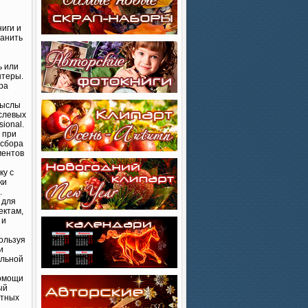
иги и
ранить
ь или
нтеры.
ра
мыслы
слевых
sional.
 при
 сбора
ментов
ку с
ки
.
 для
ектам,
 и
ользуя
и
альной
помощи
ый
ртных