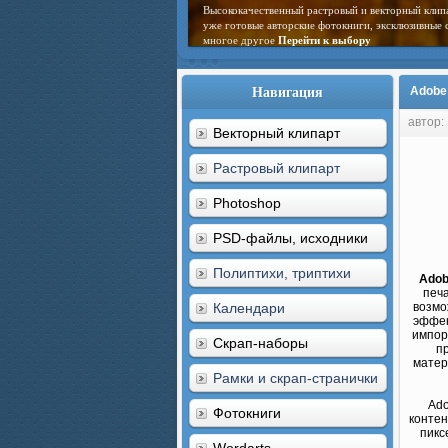
Высококачественный растровый и векторный клип
уже готовые авторские фотокниги, эксклюзивные 
многое другое
Перейти к выбору
Навигация
Adobe 
автор:
Векторный клипарт
Растровый клипарт
Photoshop
PSD-файлы, исходники
Полиптихи, триптихи
Adob
печ
Календари
возмо
эффек
импор
Скрап-наборы
п
матер
Рамки и скрап-странички
Ado
Фотокниги
контен
пикс