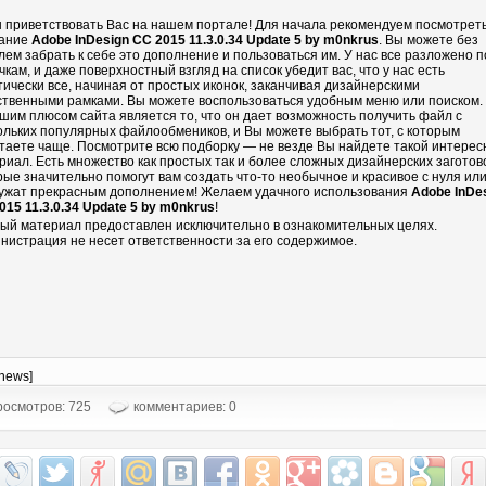
 приветствовать Вас на нашем портале! Для начала рекомендуем посмотрет
ание
Adobe InDesign CC 2015 11.3.0.34 Update 5 by m0nkrus
. Вы можете без
лем забрать к себе это дополнение и пользоваться им. У нас все разложено п
чкам, и даже поверхностный взгляд на список убедит вас, что у нас есть
тически все, начиная от простых иконок, заканчивая дизайнерскими
ственными рамками. Вы можете воспользоваться удобным меню или поиском.
шим плюсом сайта является то, что он дает возможность получить файл с
ольких популярных файлообмеников, и Вы можете выбрать тот, с которым
таете чаще. Посмотрите всю подборку — не везде Вы найдете такой интере
риал. Есть множество как простых так и более сложных дизайнерских заготово
рые значительно помогут вам создать что-то необычное и красивое с нуля ил
ужат прекрасным дополнением! Желаем удачного использования
Adobe InDe
015 11.3.0.34 Update 5 by m0nkrus
!
ый материал предоставлен исключительно в ознакомительных целях.
нистрация не несет ответственности за его содержимое.
-news]
осмотров: 725
комментариев: 0