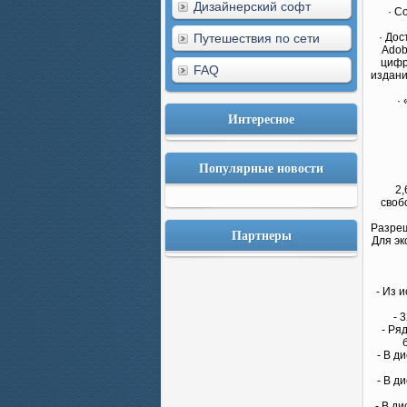
Дизайнерский софт
· С
Путешествия по сети
· Дос
Adob
цифр
FAQ
издани
·
Интересное
Популярные новости
2,
своб
Разреш
Партнеры
Для эк
- Из 
- 
- Ря
- В д
- В д
- В д