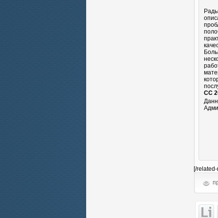
Рады
опис
проб
поло
прак
каче
Боль
неск
рабо
мате
кото
посл
CC 2
Данн
Адми
[/related
пр