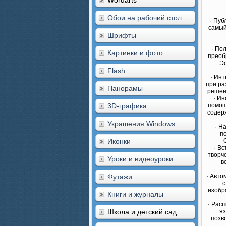
Wordarts
Обои на рабочий стол
· Пуб
самый
Шрифты
· По
Картинки и фото
преоб
Эф
Flash
· Инт
при ра
Панорамы
решени
· И
3D-графика
помощ
содер
Украшения Windows
· Н
п
Иконки
· В
творч
Уроки и видеоуроки
в
Футажи
· Авто
с
изобр
Книги и журналы
· Рас
Школа и детский сад
яз
позв