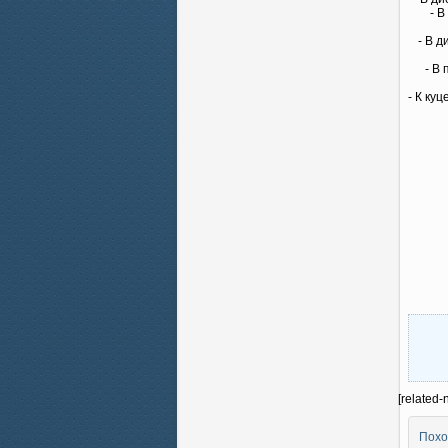
- 
- В 
- В
- К ку
[related-
Похо