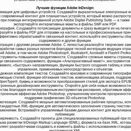
Лучшие функции Adobe InDesign:
ликация для цифровых устройств. Создавайте выразительные электронные кн
 современный контент для планшетных устройств, который можно распрост
при помощи интегрированной услуги Adobe Digital Publishing Suite — а также
экспортируйте интерактивные макеты в файлы SWF или PDF.
лиграфия. Создавайте потрясающие документы и сразу выводите их на печат
разуйте в файлы PDF для отправки на настольные и профессиональные при
фективно обрабатывайте связанный контент, используйте инструменты сбо
содержимого и другие функции.
еграция с другими решениями Adobe. С легкостью реализуйте творческие за
зработке самых разных проектов благодаря тесной интеграции ведущих отра
й Adobe, в том числе Adobe Photoshop®, Illustrator®, Acrobat® и Flash® Profes
нструменты повышения продуктивности. Создавайте сложные макеты страниц
и связанного содержимого, функции «Альтернативный макет», инструментов
жимого, «быстрых» направляющих, функции быстрого создания таблиц и эле
управления, применяемых непосредственно к объектам.
адежная компиляция текстов. Создавайте красивую и современную типографи
омощью стилей, функции обтекания текстом, компоновщика абзацев, поддерж
OpenType®, буквиц и возможности преобразования стилей для экспорта EPUB
строенные дизайнерские инструменты. Откройте для себя новые возможности
ества благодаря интегрированным инструментам рисования, обратимым эфф
строенным эффектам Adobe Photoshop, улучшенному контролю прозрачности
поддержке графических 3D-объектов Photoshop.
матизация. Создавайте мощные автоматизированные рабочие процессы, исп
тандартные XML-функции для автоматического заполнения страниц текстом 
ажениями. Встраивайте управляемый базами данных контент для мультикан
публикации.
ширяемость. Создавайте проекты для специализированных публикаций при 
ыка разметки InDesign Markup Language (IDML), формата на базе XML, котор
оляет разработчикам создавать и изменять файлы с использованием станда
инструментов XML.