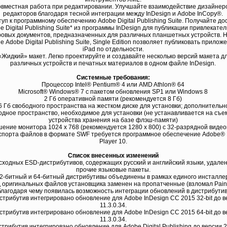
овместная работа при редактировании. Улучшайте взаимодействие дизайнер
редакторов благодаря тесной интеграции между InDesign и Adobe InCopy®.
туп к программному обеспечению Adobe Digital Publishing Suite. Получайте дос
e Digital Publishing Suite* из программы InDesign для публикации привлекате
овых документов, предназначенных для различных планшетных устройств. 
е Adobe Digital Publishing Suite, Single Edition позволяет публиковать прилож
iPad по отдельности.
 «Жидкий» макет. Легко проектируйте и создавайте несколько версий макета д
различных устройств и печатных материалов в одном файле InDesign.
Системные требования:
Процессор Intel® Pentium® 4 или AMD Athlon® 64
Microsoft® Windows® 7 с пакетом обновления SP1 или Windows 8
2 Гб оперативной памяти (рекомендуется 8 Гб)
6 Гб свободного пространства на жестком диске для установки; дополнительн
одное пространство, необходимое для установки (не устанавливается на съ
устройства хранения на базе флэш-памяти)
ение монитора 1024 x 768 (рекомендуется 1280 x 800) с 32-разрядной виде
спорта файлов в формате SWF требуется программное обеспечение Adobe® 
Player 10.
Список внесенных изменений
исходных ESD-дистрибутивов, содержащих русский и английский языки, удале
прочие языковые пакеты.
32-битный и 64-битный дистрибутивы объединены в рамках единого инсталле
д оригинальных файлов установщика заменен на пропатченные (взломал Pain
благодаря чему появилась возможность интеграции обновлений в дистрибутив
истрибутив интегрировано обновление для Adobe InDesign CC 2015 32-bit до 
11.3.0.34.
истрибутив интегрировано обновление для Adobe InDesign CC 2015 64-bit до 
11.3.0.34.
истрибутив интегрировано обновление для Adobe Digital Publishing до версии 2