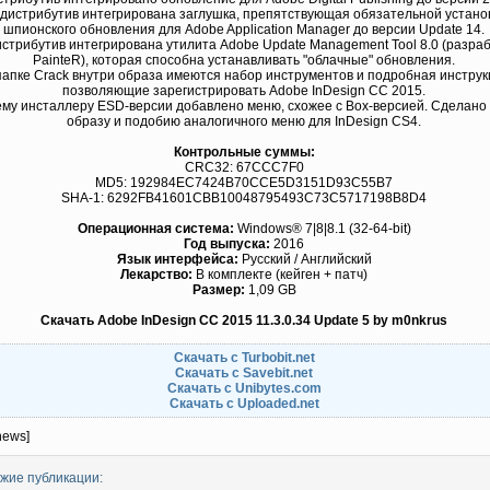
В дистрибутив интегрирована заглушка, препятствующая обязательной устано
шпионского обновления для Adobe Application Manager до версии Update 14.
дистрибутив интегрирована утилита Adobe Update Management Tool 8.0 (разра
PainteR), которая способна устанавливать "облачные" обновления.
 папке Crack внутри образа имеются набор инструментов и подробная инструк
позволяющие зарегистрировать Adobe InDesign CС 2015.
цему инсталлеру ESD-версии добавлено меню, схожее с Box-версией. Сделано
образу и подобию аналогичного меню для InDesign CS4.
Контрольные суммы:
CRC32: 67CCC7F0
MD5: 192984EC7424B70CCE5D3151D93C55B7
SHA-1: 6292FB41601CBB10048795493C73C5717198B8D4
Операционная система:
Windows® 7|8|8.1 (32-64-bit)
Год выпуска:
2016
Язык интерфейса:
Русский / Английский
Лекарство:
В комплекте (кейген + патч)
Размер:
1,09 GB
Скачать Adobe InDesign CC 2015 11.3.0.34 Update 5 by m0nkrus
Скачать с Turbobit.net
Скачать с Savebit.net
Скачать с Unibytes.com
Скачать с Uploaded.net
news]
жие публикации: