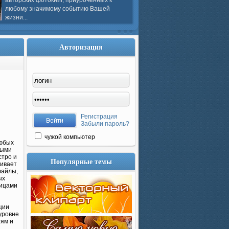
авторских фотокниг, приуроченных к
любому значимому событию Вашей
жизни...
Авторизация
Регистрация
Забыли пароль?
чужой компьютер
любых
ными
стро и
Популярные темы
живает
файлы,
ых
лицами
ции
уровне
иям и