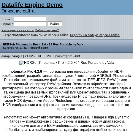
Datalife Engine Demo
Описание сайта
Логин:
Пароль:
Регистрация на сайте!
Забыли пароль?
Вы просматриваете мобильную версию сайта.
Перейти на полную версию сайта.
HDRSoft Photomatix Pro 4.2.6 x64 Rus Portable by Valx
Категория:
Дизайнерский софт
автор:
pasigut
| 24-02-2013, 00:23 | Просмотров: 2469
hotomatiх Pro 4.2.6
— программа для генерации и обработки HDR-
изображений, разработанная французской компанией HDRSoft. Photomatix
Pro работает с исходными файлами в форматах TIFF, JPEG, RAW ( имеет
встроенный конвертер RAW-файлов). Возможна обработка как серий
фотографий, на которых с разными степенями контрастности снята одна и
та же сцена (называемых эксповилкой или брекетингом), так и одиночных
изображений (псевдо-HDR). Преимущества Photomatix перед аналогами, а
также HDR-функциями Adobe Photoshop — в скорости генерации сводного
HDR-изображения и в эффективных механизмах подавления артефактов-
призраков.
Photomatix Pro может автоматически создавать HDR Image (High Dynamic
Range) — изображение с расширенным динамическим диапазоном,
(используя для этого EXIF-информацию, записываемую камерой),
обрабатывать и комбинировать в одну фотографию любое количество