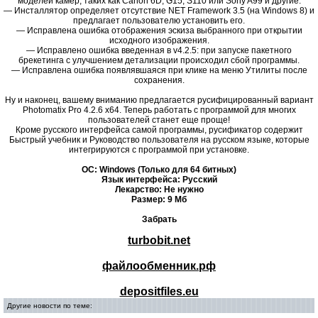
моделей камер, таких как Canon 6D, G15, S110 или Sony A99 и другие.
— Инсталлятор определяет отсутствие NET Framework 3.5 (на Windows 8) и
предлагает пользователю установить его.
— Исправлена ошибка отображения эскиза выбранного при открытии
исходного изображения.
— Исправлено ошибка введенная в v4.2.5: при запуске пакетного
брекетинга с улучшением детализации происходил сбой программы.
— Исправлена ошибка появлявшаяся при клике на меню Утилиты после
сохранения.
Ну и наконец, вашему вниманию предлагается русифицированный вариант
Photomatix Pro 4.2.6 x64. Теперь работать с программой для многих
пользователей станет еще проще!
Кроме русского интерфейса самой программы, русификатор содержит
Быстрый учебник и Руководство пользователя на русском языке, которые
интегрируются с программой при установке.
ОС: Windows (Только для 64 битных)
Язык интерфейса: Русский
Лекарство: Не нужно
Размер: 9 Мб
Забрать
turbobit.net
файлообменник.рф
depositfiles.eu
Другие новости по теме: