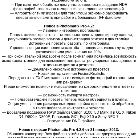
заданного каталога.
— При пакетной обработке доступны возможности создания HDR
фотографий, тональная компрессия и соединение экспозиций.
— Алгоритм оптимизирован для того чтобы экономно расходовать
оперативную память при работе с большими TIFF файлами.
Новое в Photomatix Pro 4.2:
— Изменен интерфейс программы
— Панель эскизов пресетов — можно выставлять ориентировку панели,
регулировать размер эскизов и демонстрацию эскизов в два столбца.
Встроенные пресеты разбиты по категориям.
— Упрощены опции изменения масштаба — появилась иконка лупы для
увеличения или уменьшения на 20%.
— При окончательной обработке после тонмапинга появились возможность
использовать опции для повышения контраста, регулировки насыщенности
отдельных цветов и резкости.
— Добавлено несколько встроенных пресетов.
— Новый метод слияния Fusion/Realistic
— Передача всех EXIF метаданных от исходных фотографий в тонмапинг
или рендеринг.
И еще множество новинок и исправлений, из которых нельзя не отметить
такие как:
— Возможность импорта настроек.
— Пользовательские пресеты теперь можно объединять в группы.
— Опция уменьшения размера выходного файла при пакетной обработке,
а также добавлене контраста и резкости.
— Добавлена поддержка RAW файлов Canon S100, 5D Mark III и G1 X, Nikon
D4, D800 и D800E, Panasonic GX1, Fuji X10 и Sony NEX-7.
— Определение DNG-файлов.
Новое в версии Photomatix Pro 4.2.6 от 21 января 2013:
— Обновлен конвертор Raw файлов, чтобы добавить поддержку последних