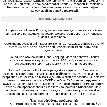
снимков, на которых с разными степенями контрастности снята одна и та
же сцена. При этом не происходит потери теней и деталей. В Photomatix
Pro имеется шесть способов смешивания нескольких фотографий с
последующей пакетной обработкой.
Показать / Скрыть текст
Программа Photomatix Pro предлагает две методики решения проблем,
связанных с возможными потерями детальности в светлых и теневых
областях фотографии.
- Соединение экспозиций (Exposure Blending): несколько снимков с разной
экспозицией объединяются в один с увеличенным динамическим
диапазоном.
- Тональное отображение (Tone Mapping): детали в светах и тенях
восстанавливаются путём создания HDR изображения, которое
обрабатывается для подготовки к печати или просмотру.
Рабочий процесс в Photomatix разделён на две части. Вначале, из
выбранных пользователем исходных файлов генерируется сводное 32-
разрядное изображение с высоким динамическим диапазоном. Оно может
быть сохранено в формате RGBE или OpenEXR и вновь загружено в
будущем. Затем пользователь выбирает и настраивает режим (алгоритм)
тонального преобразования сводного изображения в изображение с
нормальным (узким) динамическим диапазоном, которое может быть
сохранено в 16-разрядном (TIFF) или 8-разрядном (JPEG) формате.
Пакетная обработка изображений
— Автоматическая загрузка, обработка и сохранение фотографий из