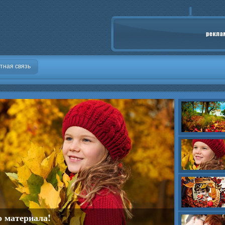
тная связь
о материала!