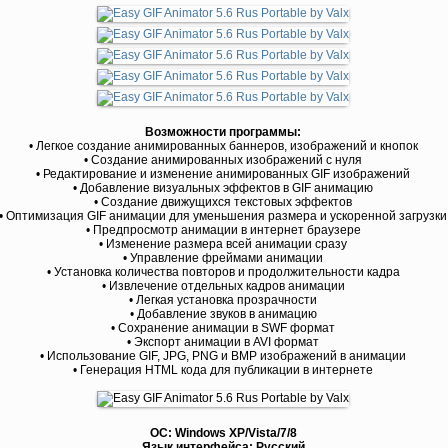
Возможности программы:
• Легкое создание анимированных баннеров, изображений и кнопок
• Создание анимированных изображений с нуля
• Редактирование и изменение анимированных GIF изображений
• Добавление визуальных эффектов в GIF анимацию
• Создание движущихся текстовых эффектов
• Оптимизация GIF анимации для уменьшения размера и ускоренной загрузки
• Предпросмотр анимации в интернет браузере
• Изменение размера всей анимации сразу
• Управление фреймами анимации
• Установка количества повторов и продолжительности кадра
• Извлечение отдельных кадров анимации
• Легкая установка прозрачности
• Добавление звуков в анимацию
• Сохранение анимации в SWF формат
• Экспорт анимации в AVI формат
• Использование GIF, JPG, PNG и BMP изображений в анимации
• Генерация HTML кода для публикации в интернете
ОС: Windows XP/Vista/7/8
Язык интерфейса: Русский