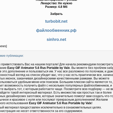
Лекарство: Не нужно
Размер: 4.8 Мб
Забрать
turbobit.net
файлообменник.рф
sinhro.net
news]
жие публикации:
 приветствовать Вас на нашем портале! Для начала рекомендуем посмотрет
ание
Easy GIF Animator 5.6 Rus Portable by Valx
. Вы можете без проблем заб
бе это дополнение и пользоваться им. У нас все разложено по полочкам, и даж
рхностный взгляд на список убедит вас, что у нас есть практически все, начин
тых иконок, заканчивая дизайнерскими качественными рамками. Вы можете
ользоваться удобным меню или поиском. Большим плюсом сайта является то,
ает возможность получить файл с нескольких популярных файлообмеников, и
те выбрать тот, с которым работаете чаще. Посмотрите всю подборку — не в
айдете такой интересный материал. Есть множество как простых так и более
ных дизайнерских заготовок, которые значительно помогут вам создать что-т
ычное и красивое с нуля или послужат прекрасным дополнением! Желаем
ного использования
Easy GIF Animator 5.6 Rus Portable by Valx
!
ый материал предоставлен исключительно в ознакомительных целях.
нистрация не несет ответственности за его содержимое.