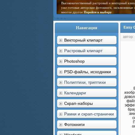
Высококачественный растровый и векторный клип
уже готовые авторские фотокниги, эксклюзивные 
многое другое
Перейти к выбору
Навигация
Easy G
автор:
Векторный клипарт
Растровый клипарт
Photoshop
PSD-файлы, исходники
Полиптихи, триптихи
Календари
изобр
довол
файл
Скрап-наборы
эффек
бра
Рамки и скрап-странички
ан
с
П
Фотокниги
о