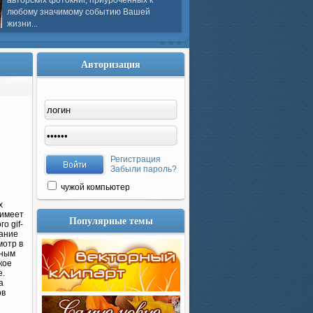
авторских фотокниг, приуроченных к
любому значимому событию Вашей
жизни...
Авторизация
Регистрация
Забыли пароль?
чужой компьютер
х
 имеет
Популярные темы
о gif-
вание
мотр в
нным
кое
е.
а
ов