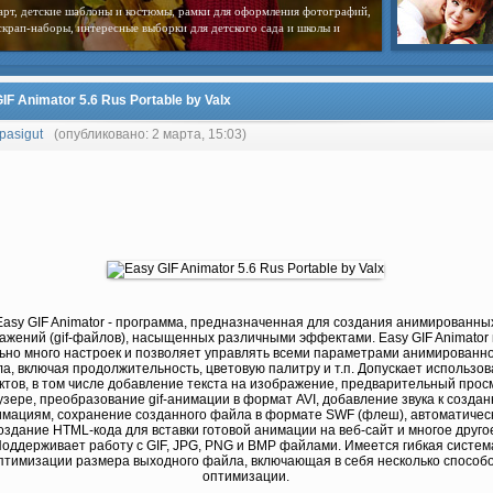
арт, детские шаблоны и костюмы, рамки для оформления фотографий,
скрап-наборы, интересные выборки для детского сада и школы и
IF Animator 5.6 Rus Portable by Valx
pasigut
(опубликовано: 2 марта, 15:03)
Easy GIF Animator - программа, предназначенная для создания анимированны
ажений (gif-файлов), насыщенных различными эффектами. Easy GIF Animator
ьно много настроек и позволяет управлять всеми параметрами анимированног
а, включая продолжительность, цветовую палитру и т.п. Допускает использо
тов, в том числе добавление текста на изображение, предварительный прос
узере, преобразование gif-анимации в формат AVI, добавление звука к созда
имациям, сохранение созданного файла в формате SWF (флеш), автоматичес
оздание HTML-кода для вставки готовой анимации на веб-сайт и многое друго
оддерживает работу с GIF, JPG, PNG и BMP файлами. Имеется гибкая систем
птимизации размера выходного файла, включающая в себя несколько способ
оптимизации.