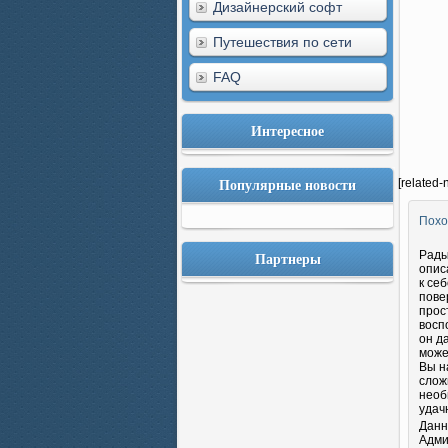
Дизайнерский софт
Путешествия по сети
FAQ
Интересное
Популярные новости
[related-
Похо
Партнеры
Рады
опис
к се
пове
прос
восп
он д
може
Вы н
слож
необ
удач
Данн
Адми