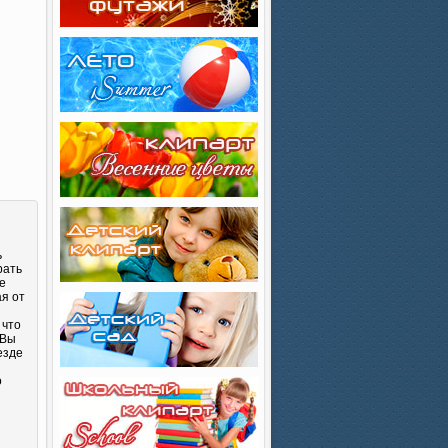
ь
рать
е
ая от
 что
 Вы
езде
о