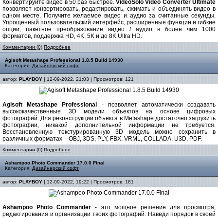
Конвертируйте видео в 50 раз быстрее.
VideoSolo Video Converter Ultimate
позволяет конвертировать, редактировать, сжимать и объединять видео в
одном месте. Получите желаемое видео и аудио за считанные секунды.
Упрощенный пользовательский интерфейс, расширенные функции и гибкие
опции, пакетное преобразование видео / аудио в более чем 1000
форматов, поддержка HD, 4K, 5K и до 8K Ultra HD.
Комментарии (0)
Подробнее
Agisoft Metashape Professional 1.8.5 Build 14930
Категория:
Дизайнерский софт
автор:
PLAYBOY
| 12-09-2022, 21:03 | Просмотров: 121
Agisoft Metashape Professional
- позволяет автоматически создавать
высококачественные 3D модели объектов на основе цифровых
фотографий. Для реконструкции объекта в Metashape достаточно загрузить
фотографии, никакой дополнительной информации не требуется.
Восстановленную текстурированную 3D модель можно сохранить в
различных форматах – OBJ, 3DS, PLY, FBX, VRML, COLLADA, U3D, PDF.
Комментарии (0)
Подробнее
Ashampoo Photo Commander 17.0.0 Final
Категория:
Дизайнерский софт
автор:
PLAYBOY
| 12-09-2022, 19:22 | Просмотров: 181
Ashampoo Photo Commander
- это мощное решение для просмотра,
редактирования и организации твоих фотографий. Наведи порядок в своей