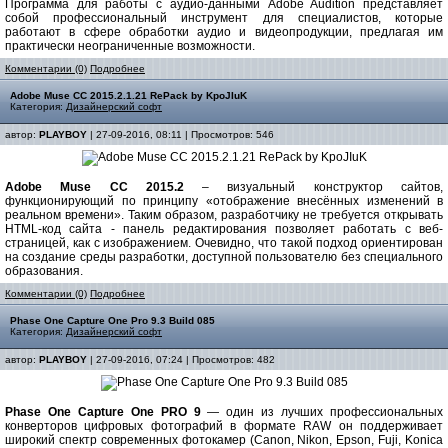
Программа для работы с аудио-данными Adobe Audition представляет
собой профессиональный инструмент для специалистов, которые
работают в сфере обработки аудио и видеопродукции, предлагая им
практически неограниченные возможности.
Комментарии (0)
Подробнее
Adobe Muse CC 2015.2.1.21 RePack by KpoJIuK
Категория:
Дизайнерский софт
автор:
PLAYBOY
| 27-09-2016, 08:11 | Просмотров: 546
Adobe Muse CC 2015.2
– визуальный конструктор сайтов,
функционирующий по принципу «отображение внесённых изменений в
реальном времени». Таким образом, разработчику не требуется открывать
HTML-код сайта - панель редактирования позволяет работать с веб-
страницей, как с изображением. Очевидно, что такой подход ориентирован
на создание среды разработки, доступной пользователю без специального
образования.
Комментарии (0)
Подробнее
Phase One Capture One Pro 9.3 Build 085
Категория:
Дизайнерский софт
автор:
PLAYBOY
| 27-09-2016, 07:24 | Просмотров: 482
Phase One Capture One PRO 9
— один из лучших профессиональных
конверторов цифровых фотографий в формате RAW он поддерживает
широкий спектр современных фотокамер (Canon, Nikon, Epson, Fuji, Konica