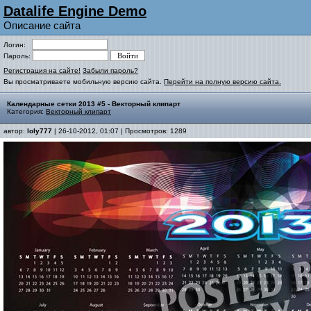
Datalife Engine Demo
Описание сайта
Логин:
Пароль:
Регистрация на сайте!
Забыли пароль?
Вы просматриваете мобильную версию сайта.
Перейти на полную версию сайта.
Календарные сетки 2013 #5 - Векторный клипарт
Категория:
Векторный клипарт
автор:
loly777
| 26-10-2012, 01:07 | Просмотров: 1289