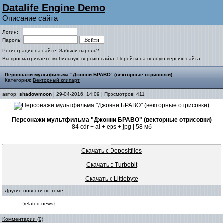
Datalife Engine Demo
Описание сайта
Логин:
Пароль:
Регистрация на сайте!
Забыли пароль?
Вы просматриваете мобильную версию сайта.
Перейти на полную версию сайта.
Персонажи мультфильма "Джонни БРАВО" (векторные отрисовки)
Категория:
Векторный клипарт
автор:
shadowmoon
| 29-04-2016, 14:09 | Просмотров: 411
Персонажи мультфильма "Джонни БРАВО" (векторные отрисовки)
84 cdr + ai + eps + jpg | 58 мб
Скачать с Depositfiles
Скачать с Turbobit
Скачать с Littlebyte
Другие новости по теме:
{related-news}
Комментарии (0)