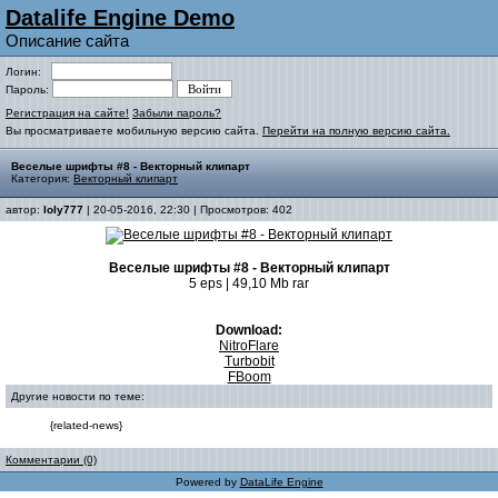
Datalife Engine Demo
Описание сайта
Логин:
Пароль:
Регистрация на сайте!
Забыли пароль?
Вы просматриваете мобильную версию сайта.
Перейти на полную версию сайта.
Веселые шрифты #8 - Векторный клипарт
Категория:
Векторный клипарт
автор:
loly777
| 20-05-2016, 22:30 | Просмотров: 402
Веселые шрифты #8 - Векторный клипарт
5 eps | 49,10 Mb rar
Download:
NitroFlare
Turbobit
FBoom
Другие новости по теме:
{related-news}
Комментарии (0)
Powered by
DataLife Engine