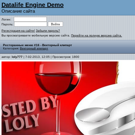
Datalife Engine Demo
Описание сайта
Логин:
Пароль:
Регистрация на сайте!
Забыли пароль?
Вы просматриваете мобильную версию сайта.
Перейти на полную версию сайта.
Ресторанные меню #16 - Векторный клипарт
Категория:
Векторный клипарт
автор:
loly777
| 7-02-2013, 12:05 | Просмотров: 1800