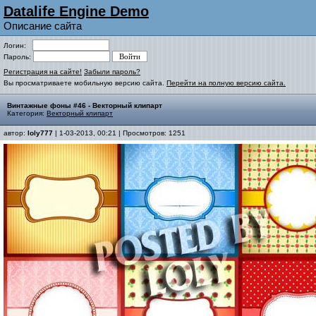
Datalife Engine Demo
Описание сайта
Логин:
Пароль:
Регистрация на сайте!
Забыли пароль?
Вы просматриваете мобильную версию сайта.
Перейти на полную версию сайта.
Винтажные фоны #46 - Векторный клипарт
Категория:
Векторный клипарт
автор:
loly777
| 1-03-2013, 00:21 | Просмотров: 1251