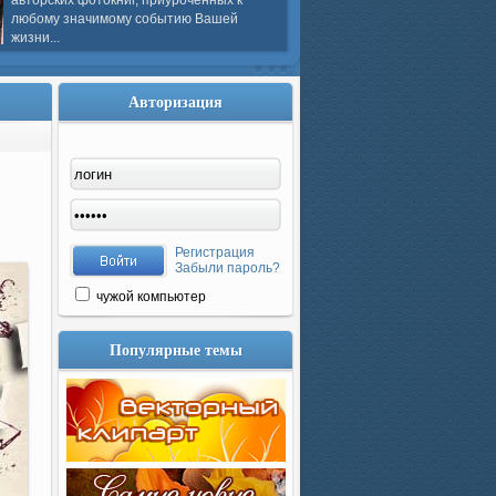
авторских фотокниг, приуроченных к
любому значимому событию Вашей
жизни...
Авторизация
Регистрация
Забыли пароль?
чужой компьютер
Популярные темы