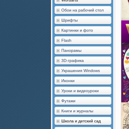
Wordarts
Обои на рабочий стол
Шрифты
Картинки и фото
Flash
Панорамы
3D-графика
Украшения Windows
Иконки
Уроки и видеоуроки
Футажи
Книги и журналы
Школа и детский сад