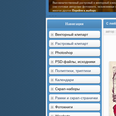
Высококачественный растровый и векторный клип
уже готовые авторские фотокниги, эксклюзивные 
многое другое
Перейти к выбору
Навигация
С люб
автор:
Векторный клипарт
Растровый клипарт
Photoshop
PSD-файлы, исходники
Полиптихи, триптихи
Календари
Скрап-наборы
Рамки и скрап-странички
Фотокниги