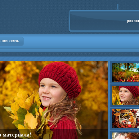
тная связь
о материала!