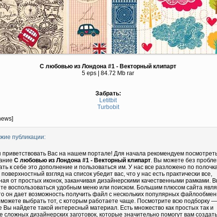
С любовью из Лондона #1 - Векторный клипарт
5 eps | 84.72 Mb rar
Забрать:
Letitbit
Turbobit
news]
жие публикации:
 приветствовать Вас на нашем портале! Для начала рекомендуем посмотрет
ание
С любовью из Лондона #1 - Векторный клипарт
. Вы можете без пробл
ать к себе это дополнение и пользоваться им. У нас все разложено по полочка
 поверхностный взгляд на список убедит вас, что у нас есть практически все,
ная от простых иконок, заканчивая дизайнерскими качественными рамками. 
те воспользоваться удобным меню или поиском. Большим плюсом сайта явл
что он дает возможность получить файл с нескольких популярных файлообмен
 можете выбрать тот, с которым работаете чаще. Посмотрите всю подборку —
е Вы найдете такой интересный материал. Есть множество как простых так и
е сложных дизайнерских заготовок, которые значительно помогут вам создать