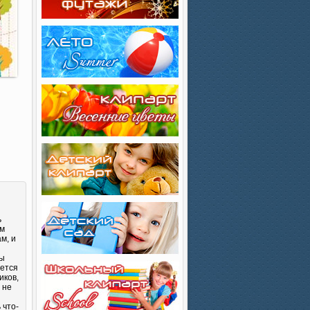
ь
ем
м, и
Вы
яется
иков,
 не
 что-