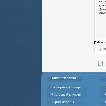
то н
удач
Данн
Адми
[/related
пр
Новинки сайта
Векторный клипарт
Растровый клипарт
Скрап-наборы