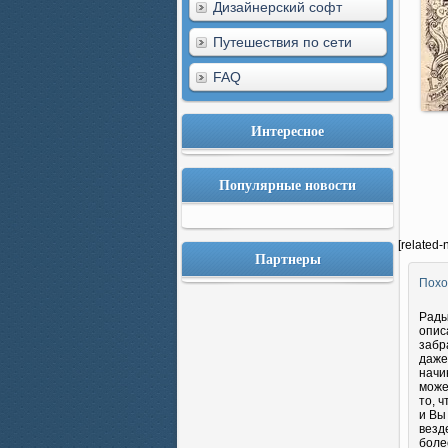
Дизайнерский софт
Путешествия по сети
FAQ
Интересное
Популярные новости
[related-
Партнеры
Похо
Рады
опис
забр
даже
начи
може
то, 
и Вы
везд
боле