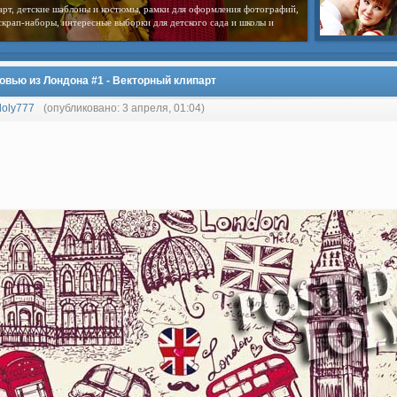
арт, детские шаблоны и костюмы, рамки для оформления фотографий,
скрап-наборы, интересные выборки для детского сада и школы и
овью из Лондона #1 - Векторный клипарт
loly777
(опубликовано: 3 апреля, 01:04)